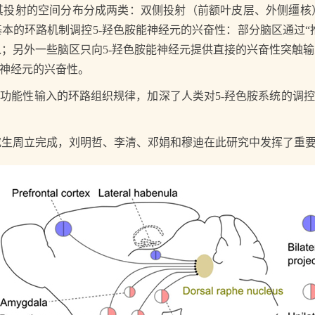
其投射的空间分布分成两类：双侧投射（前额叶皮层、外侧缰核
本的环路机制调控5-羟色胺能神经元的兴奋性：部分脑区通过“推
；另外一些脑区只向5-羟色胺能神经元提供直接的兴奋性突触输
能神经元的兴奋性。
能性输入的环路组织规律，加深了人类对5-羟色胺系统的调控
周立完成，刘明哲、李清、邓娟和穆迪在此研究中发挥了重要