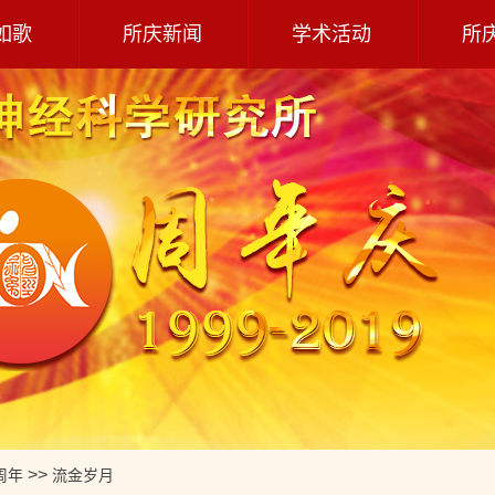
如歌
所庆新闻
学术活动
所
>>
周年
流金岁月