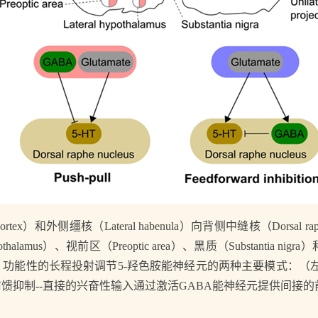
x）和外侧缰核（Lateral habenula）向背侧中缝核（Dorsal raph
ypothalamus）、视前区（Preoptic area）、黑质（Substantia
tion）。下图，功能性的长程投射调节5-羟色胺能神经元的两种主要模式
馈抑制--直接的兴奋性输入通过激活GABA能神经元提供间接的