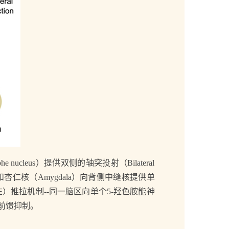
e nucleus）提供双侧的轴突投射（Bilateral
 nigra）和杏仁核（Amygdala）向背侧中缝核提供单
：（左）推拉机制--同一脑区向单个5-羟色胺能神
前馈抑制。