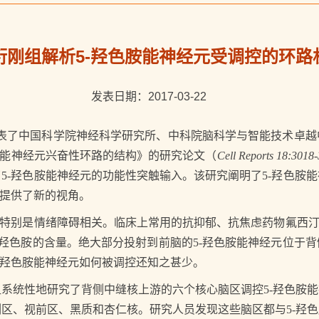
衍刚组解析5-羟色胺能神经元受调控的环路
发表日期：2017-03-22
期刊在线发表了中国科学院神经科学研究所、中科院脑科学与智能技术
胺能神经元兴奋性环路的结构》的研究论文（
Cell Reports 18:3018
5-羟色胺能神经元的功能性突触输入。该研究阐明了5-羟色胺
病提供了新的视角。
特别是情绪障碍相关。临床上常用的抗抑郁、抗焦虑药物氟西汀（
5-羟色胺的含量。绝大部分投射到前脑的5-羟色胺能神经元位于
-羟色胺能神经元如何被调控还知之甚少。
统性地研究了背侧中缝核上游的六个核心脑区调控5-羟色胺能
区、视前区、黑质和杏仁核。研究人员发现这些脑区都与5-羟