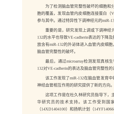
为了检测脑血管完整性破坏的细胞和分子
胞的覆盖，发现血管内皮细胞连接蛋白（VE-c
参与其中。通过特异性下调神经元的miR-1
重要的是，研究发现上调或下调神经元中mi
132的水平也导致VE-cadherin
放含有miR-132的外泌体进入血管内皮细
脑血管完整性的破坏。
最后，通过microarray检测发现真核生物延长因子2激
132对VE-cadherin的表达及脑血管完整性
该工作发现了miR-132在脑血管发育
神经血管相互作用的研究提供了新的方向
这项工作是在杜久林研究员指导下，主要
华研究员的技术支持。该工作受到国家自然
（14XD1404100）和扬帆计划（14YF14