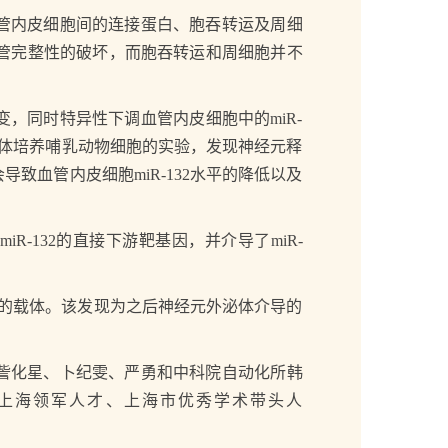
管内皮细胞间的连接蛋白、胞吞转运及周细
2对脑血管完整性的破坏，而胞吞转运和周细胞并不
变，同时特异性下调血管内皮细胞中的miR-
和离体培养哺乳动物细胞的实验，发现神经元释
导致血管内皮细胞miR-132水平的降低以及
ef2k）是miR-132的直接下游靶基因，并介导了miR-
新的载体。该发现为之后神经元外泌体介导的
訾化星、卜纪雯、严勇和中科院自动化所韩
计划、上海领军人才、上海市优秀学术带头人