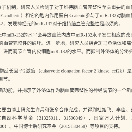
机制，研究人员检测了对于维持脑血管完整性至关重要的血
adherin）和它的胞内作用蛋白β-catenin参与了miR-13
32，发现神经元的miR-132对于维持脑血管完整性是必须的。
R-132的水平会导致血管内皮中miR-132水平发生相应的改
表达的下降及脑血管完整性的破坏。进一步地，研究人员结合斑马鱼活体
胞，进而调节血管内皮细胞miR-132的水平。而抑制外泌体的分泌会
酶（eukaryotic elongation factor 2 kinase, e
的调节。
中新功能，并揭示了外泌体作为脑血管完整性的神经调节的一个
。
由博士研究生许兵和张俞合作完成，并得到杜旭飞、李佳、
科学基金（31325011、31500849）、国家万人
06600）、中国博士后研究基金（2015T80458）等项目的支持。