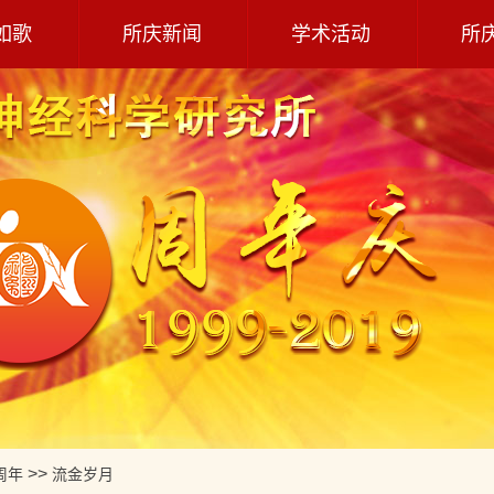
如歌
所庆新闻
学术活动
所
>>
周年
流金岁月