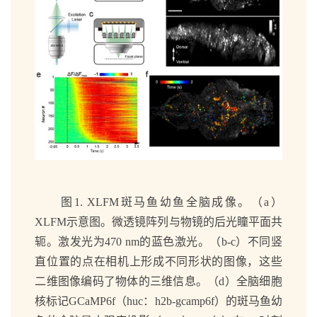
图1. XLFM斑马鱼幼鱼全脑成像。（a）
XLFM示意图。微透镜阵列与物镜的后光瞳平面共
轭。激发光为470 nm的蓝色激光。（b-c）不同竖
直位置的点在相机上形成不同形状的图像，这些
二维图像编码了物体的三维信息。（d）全脑细胞
核标记GCaMP6f（huc：h2b-gcamp6f）的斑马鱼幼