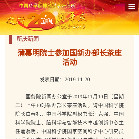
Tog
nav
所庆新闻
蒲慕明院士参加国新办部长茶座
活动
发表日期：2019-11-20
国务院新闻办公室于
2019
年
11
月
19
日（星期
二）上午
10
时举办部长茶座活动，请中国科学院
院长白春礼，中国科学院副秘书长汪克强，中国
科学院院士、脑科学与智能技术卓越创新中心主
任蒲慕明，中国科学院国家空间科学中心研究员