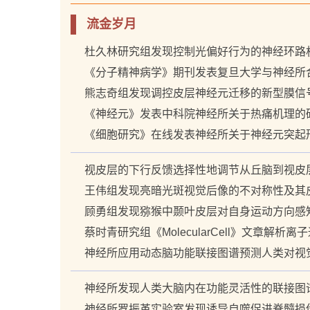
流金岁月
杜久林研究组发现控制光偏好行为的神经环路
《分子精神病学》期刊发表复旦大学与神经所
熊志奇组发现调控皮层神经元迁移的新型膜信
《神经元》发表中科院神经所关于热痛机理的
《细胞研究》在线发表神经所关于神经元突起
视皮层的下行反馈选择性地调节从丘脑到视皮
王伟组发现亮暗光斑视觉后像的不对称性及其
顾勇组发现猕猴中颞叶皮层对自身运动方向感
蔡时青研究组《MolecularCell》文章解
神经所应用动态脑功能联接图谱预测人类对视
神经所发现人类大脑内在功能灵活性的联接图
神经所罗振革实验室发现诱导自噬促进脊髓损