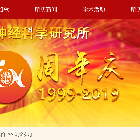
如歌
所庆新闻
学术活动
所
>>
周年
流金岁月