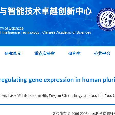
topographic organization of visual features in the prim
在另外数据表中
研究单元
重点实验室
研究生
公共平台
 regulating gene expression in human pluri
en, Lisle W Blackbourn 4th,
Yuejun Chen
, Jingyuan Cao, Lin Yao,
版权所有 © 2006-
2026 中国科学院