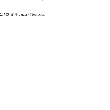
921735
邮件：query@ion.ac.cn