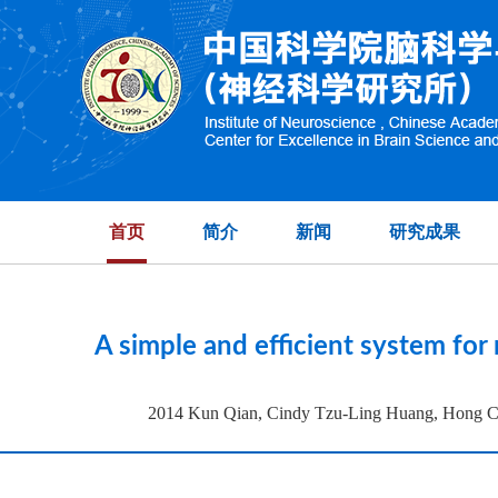
High-dimensional 
首页
简介
新闻
研究成果
A simple and efficient system for
2014 Kun Qian, Cindy Tzu-Ling Huang, Hong Ch