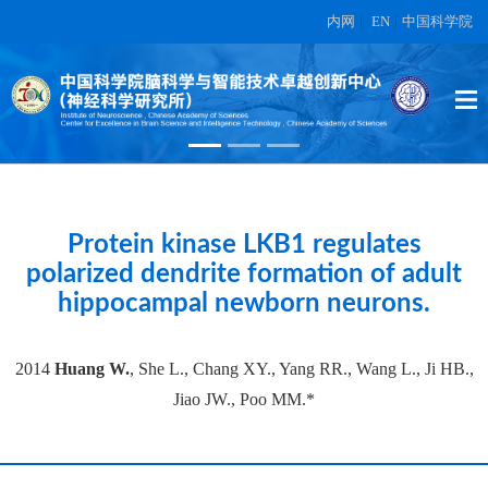
内网
|
EN
|
中国科学院
High-dimensional topographic
organization of visual features in the
primate temporal lobe.
在另外数据表中
Protein kinase LKB1 regulates
polarized dendrite formation of adult
hippocampal newborn neurons.
2014
Huang W.
, She L., Chang XY., Yang RR., Wang L., Ji HB.,
Jiao JW., Poo MM.*