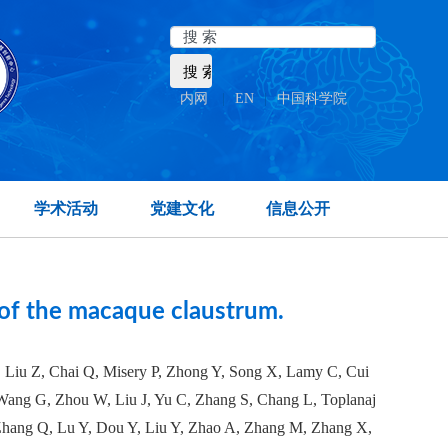
内网
|
EN
|
中国科学院
T/DA signaling pathway
学术活动
党建文化
信息公开
y of the macaque claustrum.
 Liu Z, Chai Q, Misery P, Zhong Y, Song X, Lamy C, Cui
Wang G, Zhou W, Liu J, Yu C, Zhang S, Chang L, Toplanaj
 Zhang Q, Lu Y, Dou Y, Liu Y, Zhao A, Zhang M, Zhang X,