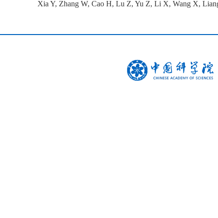
Xia Y, Zhang W, Cao H, Lu Z, Yu Z, Li X, Wang X, Lian