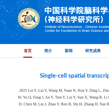
A small-molecule scre
首页
简介
新闻
研究成果
Single-cell spatial transc
2025 Lei Y, Liu Y, Wang M, Yuan N, Hou Y, Ding L, Zhu
W, Yu Q, Fang J, An Y, Tian Y, Liu Y, Sun X, Wang R, L
D, Chen M, Liu J, Zhao Y, Ren B, Shi H, Zhang H, Yan H