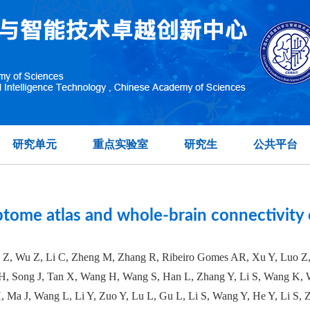
en identifies novel aging modulators by targeting 5-H
在另外数据表中
研究单元
重点实验室
研究生
公共平台
riptome atlas and whole-brain connectivit
 Z, Wu Z, Li C, Zheng M, Zhang R, Ribeiro Gomes AR, Xu Y, Luo Z,
i H, Song J, Tan X, Wang H, Wang S, Han L, Zhang Y, Li S, Wang K, 
, Ma J, Wang L, Li Y, Zuo Y, Lu L, Gu L, Li S, Wang Y, He Y, Li S,