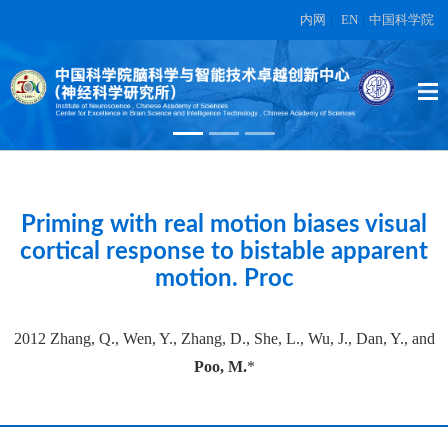
内网
|
EN
|
中国科学院
High-dimensional topographic
organization of visual features in the
primate temporal lobe.
在另外数据表中
Priming with real motion biases visual
cortical response to bistable apparent
motion. Proc
2012 Zhang, Q., Wen, Y., Zhang, D., She, L., Wu, J., Dan, Y., and
Poo, M.
*