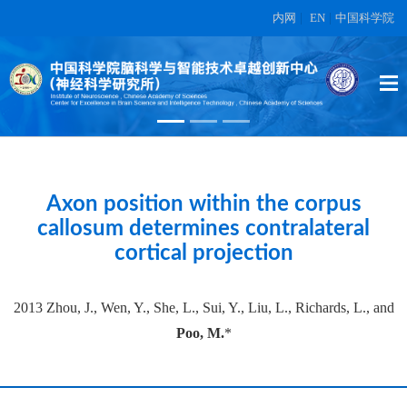
内网
|
EN
|
中国科学院
High-dimensional topographic
organization of visual features in the
primate temporal lobe.
在另外数据表中
Axon position within the corpus
callosum determines contralateral
cortical projection
2013 Zhou, J., Wen, Y., She, L., Sui, Y., Liu, L., Richards, L., and
Poo, M.
*