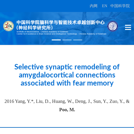
内网
|
EN
|
中国科学院
High-dimensional topographic
organization of visual features in the
primate temporal lobe.
在另外数据表中
Selective synaptic remodeling of
amygdalocortical connections
associated with fear memory
2016 Yang, Y.*, Liu, D., Huang, W., Deng, J., Sun, Y., Zuo, Y., &
Poo, M.