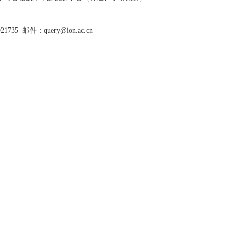
921735
邮件：query@ion.ac.cn