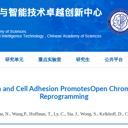
topographic organization of visual features in the prim
在另外数据表中
研究单元
重点实验室
研究生
公共平台
ion and Cell Adhesion PromotesOpen Chrom
Reprogramming
ar, N., Wang,P., Hoffman, T., Ly, C., Sia, J., Wong, S., Kelkhoff, D., C