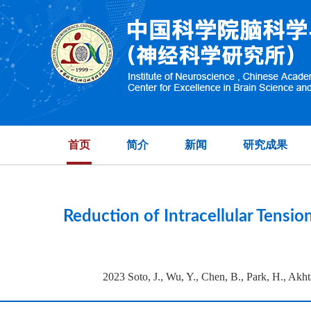
High-dimensional 
首页
简介
新闻
研究成果
Reduction of Intracellular Tens
2023 Soto, J., Wu, Y., Chen, B., Park, H., Akht