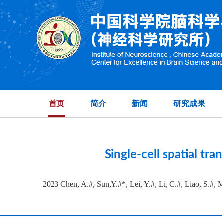
High-dimensional 
首页
简介
新闻
研究成果
Single-cell spatial tr
2023 Chen, A.#, Sun,Y.#*, Lei, Y.#, Li, C.#, Liao, S.#, 