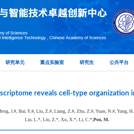
topographic organization of visual features in the prim
在另外数据表中
研究单元
重点实验室
研究生
公共平台
anscriptome reveals cell-type organization
Meng, J.#, Bai, Y.#, Liu, Z.#, Liang, Z.#, Zhu, Z.#, Yuan, N.#, Yang, H
Liu, L.*, Liu, Z.*, Xu, X.*, Li, C.*,
Poo, M.