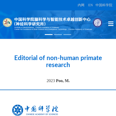
内网
|
EN
|
中国科学院
High-dimensional topographic
organization of visual features in the
primate temporal lobe.
在另外数据表中
Editorial of non-human primate
research
2023
Poo, M.