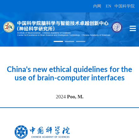
内网
|
EN
|
中国科学院
High-dimensional topographic
organization of visual features in the
primate temporal lobe.
在另外数据表中
China's new ethical quidelines for the
use of brain-computer interfaces
2024
Poo, M.