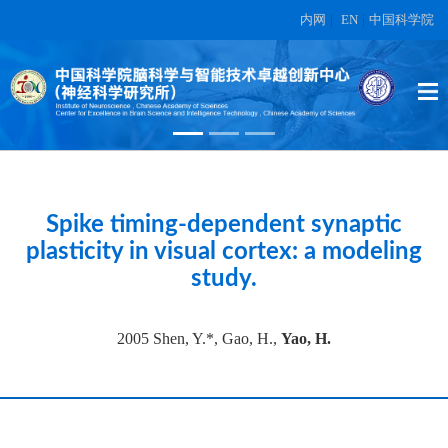
内网
|
EN
|
中国科学院
High-dimensional topographic
organization of visual features in the
primate temporal lobe.
在另外数据表中
Spike timing-dependent synaptic
plasticity in visual cortex: a modeling
study.
2005 Shen, Y.*, Gao, H.,
Yao, H.