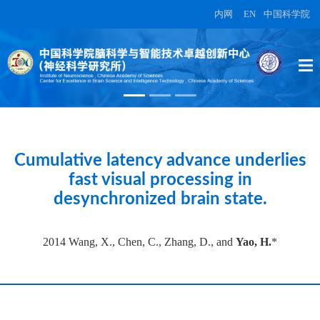
内网
|
EN
|
中国科学院
High-dimensional topographic
organization of visual features in the
primate temporal lobe.
在另外数据表中
Cumulative latency advance underlies
fast visual processing in
desynchronized brain state.
2014 Wang, X., Chen, C., Zhang, D., and
Yao, H.
*