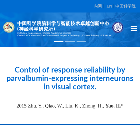
内网
|
EN
|
中国科学院
High-dimensional topographic
organization of visual features in the
primate temporal lobe.
在另外数据表中
Control of response reliability by
parvalbumin-expressing interneurons
in visual cortex.
2015 Zhu, Y., Qiao, W., Liu, K., Zhong, H.,
Yao, H.
*