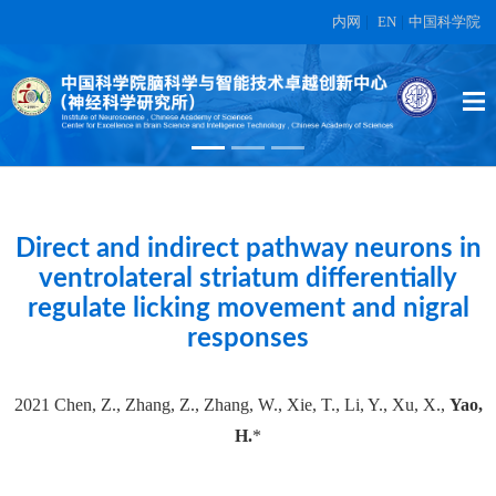
内网
|
EN
|
中国科学院
High-dimensional topographic
organization of visual features in the
primate temporal lobe.
在另外数据表中
Direct and indirect pathway neurons in
ventrolateral striatum differentially
regulate licking movement and nigral
responses
2021 Chen, Z., Zhang, Z., Zhang, W., Xie, T., Li, Y., Xu, X.,
Yao,
H.
*