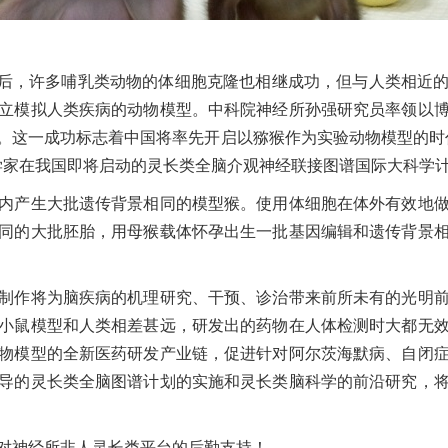
功后，许多哺乳类动物的体细胞克隆也相继成功，但与人类相近
立模拟人类疾病的动物模型。中科院神经所孙强研究员率领以
。这一成功标志着中国将率先开启以猕猴作为实验动物模型的时
学家在我国即将启动的灵长类全脑介观神经联接图谱国际大科学
产生大批遗传背景相同的模型猴。使用体细胞在体外有效地做
同的大批胚胎，用母猴载体怀孕出生一批基因编辑和遗传背景
作将为脑疾病的机理研究、干预、诊治带来前所未有的光明前
小鼠模型和人类相差甚远，研发出的药物在人体检测时大都无
物模型的全新医药研发产业链，促进针对阿尔茨海默病、自闭
导的灵长类全脑图谱计划的实施和灵长类脑科学的前沿研究，
神经所非人灵长类平台的后勤支持！