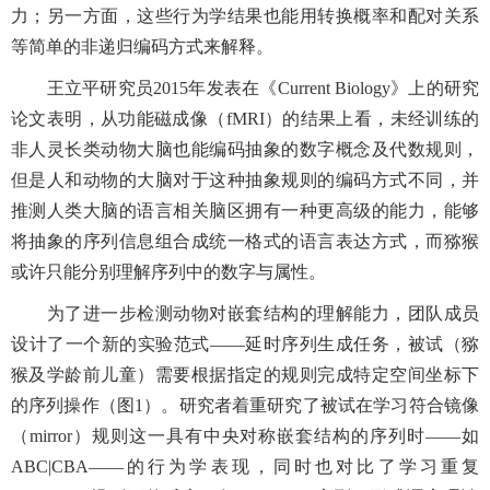
力；另一方面，这些行为学结果也能用转换概率和配对关系
等简单的非递归编码方式来解释。
王立平研究员2015年发表在《Current Biology》上的研究
论文表明，从功能磁成像（fMRI）的结果上看，未经训练的
非人灵长类动物大脑也能编码抽象的数字概念及代数规则，
但是人和动物的大脑对于这种抽象规则的编码方式不同，并
推测人类大脑的语言相关脑区拥有一种更高级的能力，能够
将抽象的序列信息组合成统一格式的语言表达方式，而猕猴
或许只能分别理解序列中的数字与属性。
为了进一步检测动物对嵌套结构的理解能力，团队成员
设计了一个新的实验范式——延时序列生成任务，被试（猕
猴及学龄前儿童）需要根据指定的规则完成特定空间坐标下
的序列操作（图1）。研究者着重研究了被试在学习符合镜像
（mirror）规则这一具有中央对称嵌套结构的序列时——如
ABC|CBA——的行为学表现，同时也对比了学习重复