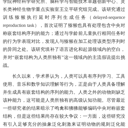
学院神经科学研究所、脑科学与智能技术卓越创新中心、灵
长类神经生物学重点实验室王立平研究组完成。该研究通过
训练猕猴执行延时序列生成任务（delayed-sequence
reproduction task），首次证明了猕猴也具有处理包含中央对
称嵌套结构序列的能力；通过与学龄前儿童执行相同任务时
的行为学表现对比，发现人与猕猴在加工处理该类型序列时
的异同之处。该研究填补了语言进化和起源领域内的空白，
并对“嵌套结构为人类所独有”这一领域内的主流假说提出挑
战。
长久以来，学术界认为，人类可以具有序列学习、工具
使用、音乐和数学知识理解等行为，正是由于人类具备理解
并生成具有嵌套结构的序列的能力。人类之外的动物则缺乏
该种能力，这可能是人类所独有的高级认知功能。尽管最近
一些研究者的结果暗示了鸣禽和狒狒能够编码中央对称嵌套
结构，但是这些结果尚存在较大争议：一方面，这些研究没
有引入足够充分的抽象泛化刺激来证明动物的规则泛化能