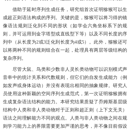
借助于延时序列生成任务，研究组首次证明猕猴可以生
成超正则语法构成的序列。关键的是，猕猴可以将习得的镜
像语法规则泛化到不同的形状（如学会六角坐标系下的规
则，并可运用到金字塔型或直线型下等）以及不同长度的序
列中（从长度为2或3泛化到长度为4或5）。此外，猕猴还可
以将两种不同的规则组合在一起，处理具有两层等级结构的
复杂序列。
尽管大鼠、鸟类和少数非人灵长类动物可以识别模式声
音串中的统计关系和代数规则，但它们的自发生成能力（例
如发声或身体运动）并没有表现出相同的抽象规律。研究人
员使用这种新颖的空间序列生成范式，第一次证明猕猴拥有
生成复杂语法结构的能力。本研究结果质疑了乔姆斯基层级
结构中人类和非人类动物对于正则和超正则（上下文无关）
语法之间理解能力不同的观点。人类与非人类动物之间在规
则学习能力上的界限需要更加严谨的思考，并不像目前假设