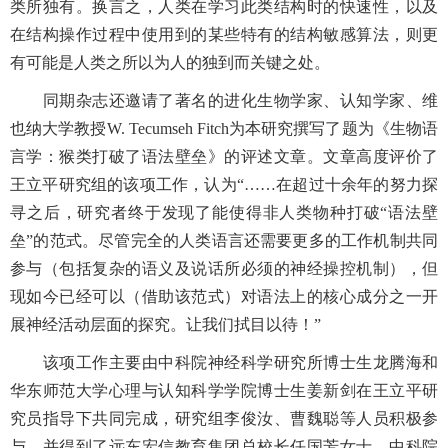
类所独有。换言之，人类在学习此类结构时的快速性，以及
在结构操作过程中使用到的某些特有的结构敏感算法，则更
有可能是人类之所以为人的独到而关键之处。
同期杂志还邀请了著名的进化生物学家、认知学家、维
也纳大学教授W. Tecumseh Fitch为本研究撰写了题为《生物语
言学：猴类打破了语法壁垒》的评述文章。文章高度评价了
王立平研究组的该项工作，认为“……在超过十余年的努力探
寻之后，研究者终于发现了能使得非人类物种打破“语法壁
垒”的范式。尽管完全的人类语言还需要更多的工作机制共同
参与（包括复杂的语义及说话所必须的神经操控机制），但
现如今已经可以（借助该范式）对语法上的核心成分之一开
展神经活动层面的探究。让我们拭目以待！”
该项工作主要由中科院神经科学研究所博士生龙腾海和
华东师范大学心理与认知科学学院博士生姜新剑在王立平研
究员指导下共同完成，研究组李俊汝、曹魏聪等人员积极参
与，并得到了远东宏信教育集团总校长任国芳女士、中科院