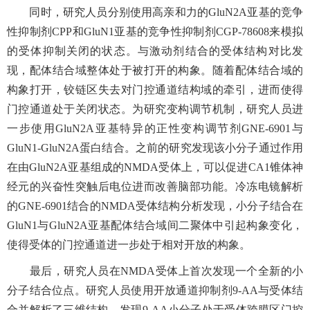
同时，研究人员分别使用高亲和力的
GluN2A
亚基的竞争
性抑制剂
CPP
和
GluN1
亚基的竞争性抑制剂
CGP-78608
来模拟
的受体抑制关闭的状态。与激动剂结合的受体结构对比发
现，配体结合域整体处于被打开的构象。随着配体结合域的
构象打开，铰链区失去对门控通道结构域的牵引，进而使得
门控通道处于关闭状态。为研究变构调节机制，研究人员进
一步使用
GluN2A
亚基特异的正性变构调节剂
GNE-6901
与
GluN1-GluN2A
蛋白结合。之前的研究发现该小分子通过作用
在由
GluN2A
亚基组成的
NMDA
受体上，可以促进
CA1
锥体神
经元的兴奋性突触后电位进而改善脑部功能。冷冻电镜解析
的
GNE-6901
结合的
NMDA
受体结构分析发现，小分子结合在
GluN1
与
GluN2A
亚基配体结合域间二聚体中引起构象变化，
使得受体的门控通道进一步处于相对开放的构象。
最后，研究人员在
NMDA
受体上首次发现一个全新的小
分子结合位点。研究人员使用开放通道抑制剂
9-AA
与受体结
合并解析了三维结构，发现
9-AA
小分子处于受体跨膜区门控