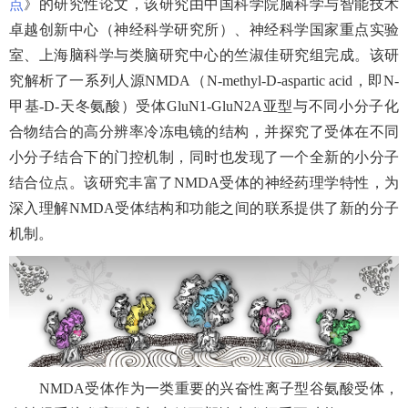
点
》的研究性论文，该研究由中国科学院脑科学与智能技术
卓越创新中心（神经科学研究所）、神经科学国家重点实验
室、上海脑科学与类脑研究中心的竺淑佳研究组完成。该研
究解析了一系列人源
NMDA
（
N-methyl-D-aspartic acid
，即
N-
甲基
-D-
天冬氨酸）受体
GluN1-GluN2A
亚型与不同小分子化
合物结合的高分辨率冷冻电镜的结构，并探究了受体在不同
小分子结合下的门控机制，同时也发现了一个全新的小分子
结合位点。该研究丰富了
NMDA
受体的神经药理学特性，为
深入理解
NMDA
受体结构和功能之间的联系提供了新的分子
机制。
NMDA
受体作为一类重要的兴奋性离子型谷氨酸受体，