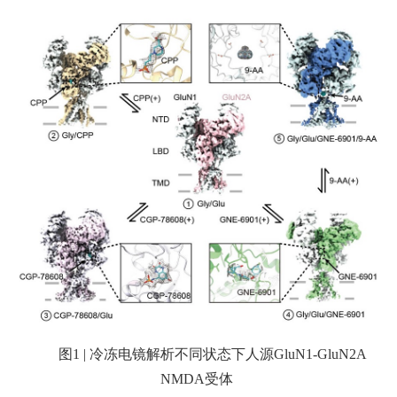
图
1 |
冷冻电镜解析不同状态下人源
GluN1-GluN2A
NMDA
受体