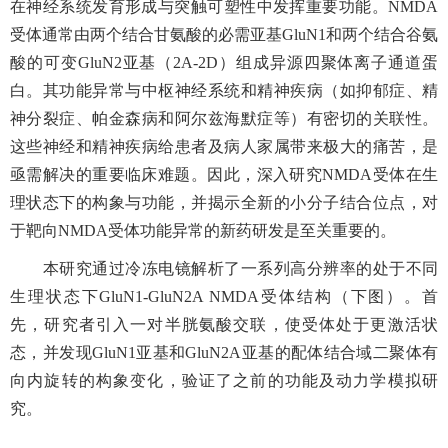
在神经系统发育形成与突触可塑性中发挥重要功能。
NMDA
受体通常由两个结合甘氨酸的必需亚基
GluN1
和两个结合谷氨
酸的可变
GluN2
亚基（
2A-2D
）组成异源四聚体离子通道蛋
白。其功能异常与中枢神经系统和精神疾病（如抑郁症、精
神分裂症、帕金森病和阿尔兹海默症等）有密切的关联性。
这些神经和精神疾病给患者及病人家属带来极大的痛苦，是
亟需解决的重要临床难题。因此，深入研究
NMDA
受体在生
理状态下的构象与功能，并揭示全新的小分子结合位点，对
于靶向
NMDA
受体功能异常的新药研发是至关重要的。
本研究通过冷冻电镜解析了一系列高分辨率
的
处于不同
生理状态下
GluN1-GluN2A NMDA
受体结构（下图）。首
先，研究者引入一对半胱氨酸交联，使受体处于更激活状
态，并发现
GluN1
亚基和
GluN2A
亚基的配体结合域二聚体有
向内旋转的构象变化，验证了之前的功能及动力学模拟研
究。