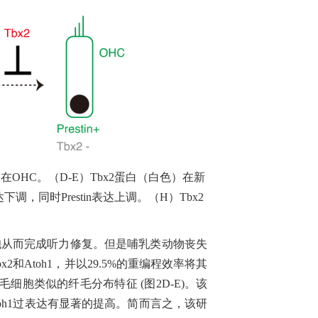
达在
OHC
。（
D-E
）
Tbx2
蛋白（白色）在新
达下调，同时
Prestin
表达上调。（
H
）
Tbx2
胞从而完成听力修复。但是哺乳类动物丧失
bx2
和
Atoh1
，并以
29.5%
的重编程效率将其
毛细胞类似的纤毛分布特征
(
图
2D-E)
。该
oh1
过表达有显著的提高。简而言之，该研