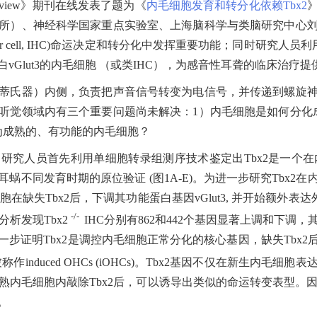
eview
》期刊在线发表了题为《
内毛细胞发育和转分化依赖Tbx2
所）、神经科学国家重点实验室、上海脑科学与类脑研究中心
r cell, IHC)
命运决定和转分化中发挥重要功能；同时研究人员利
白
vGlut3
的内毛细胞
（或类
IHC
），为感音性耳聋的临床治疗提
蒂氏器）内侧，负责把声音信号转变为电信号，并传递到螺旋
听觉领域内有三个重要问题尚未解决：
1
）内毛细胞是如何分化
为成熟的、有功能的内毛细胞？
目研究人员首先利用单细胞转录组测序技术鉴定出
Tbx2
是一个在
耳蜗不同发育时期的原位验证
(
图
1A-E)
。为进一步研究
Tbx2
在
胞在缺失
Tbx2
后，下调其功能蛋白基因
vGlut3,
并开始额外表达
-/-
分析发现
Tbx2
IHC
分别有
862
和
442
个基因显著上调和下调，
一步证明
Tbx2
是调控内毛细胞正常分化的核心基因，缺失
Tbx2
被称作
induced OHCs (iOHCs)
。
Tbx2
基因不仅在新生内毛细胞表
熟内毛细胞内敲除
Tbx2
后，可以诱导出类似的命运转变表型。
。