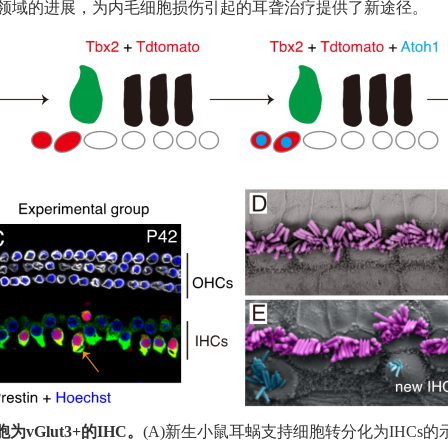
领域的进展，为内毛细胞损伤引起的耳聋治疗提供了新途径。
胞为
vGlut3+
的
IHC
。
(A)
新生小鼠耳蜗支持细胞转分化为
IHCs
的