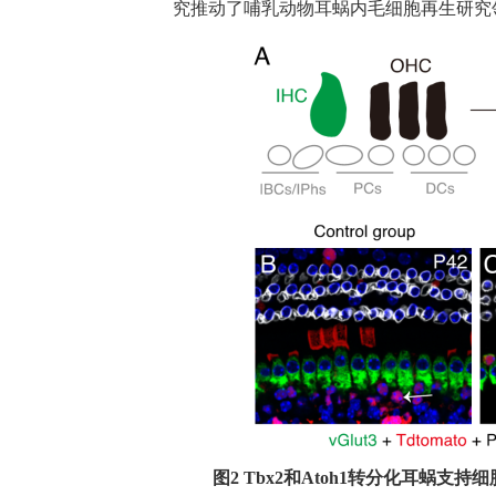
究推动了哺乳动物耳蜗内毛细胞再生研究
图
2
Tbx2
和
Atoh1
转分化耳蜗支持细