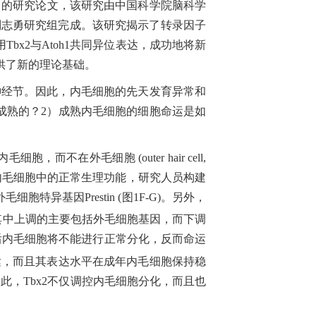
》的研究论文，该研究由中国科学院脑科学
刘志勇研究组完成。该研究揭示了转录因子
用
Tbx2
与
Atoh1
共同异位表达，成功地将新
供了新的理论基础。
神经节。因此，内毛细胞的先天发育异常和
成熟的？
2
）成熟内毛细胞的细胞命运是如
内毛细胞，而不在外毛细胞
(outer hair cell,
内毛细胞中的正常生理功能，研究人员构建
外毛细胞特异基因
Prestin (
图
1F-G)
。另外，
其中上调的主要包括
外毛细胞
基因，而下调
后内毛细胞将不能进行正常分化，反而命运
达，而且其表达水平在成年内毛细胞保持稳
因此，
Tbx2
不仅调控内毛细胞分化，而且也