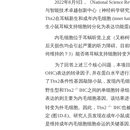
2022
年8
月9
日
，《
National Science R
与智能技术卓越创新中心（神经科学研究
Tbx2
在耳蜗新生和成年内毛细胞
(inner hai
生小鼠耳蜗支持细胞转分化为表达功能蛋
内毛细胞位于耳蜗听觉上皮（又称柯
后天损伤均会引起严重的听力障碍。目前
何维持的？
3
）能否将耳蜗支持细胞转变
为了回答上述三个核心问题，本项
OHC)
表达的转录因子
,
并在蛋白水平进行
了
Tbx2
条件性基因敲除小鼠，发现内毛细
-/-
野生型和
Tbx2
IHC
之间的单细胞转录组
表达的则主要为
内毛细胞
基因。该结果进
-/-
转变为外毛细胞。因此，
Tbx2
IHC
也
定
(
图
1D-E)
。研究人员发现在成年小鼠成
是维持成年内毛细胞细胞命运的关键基因