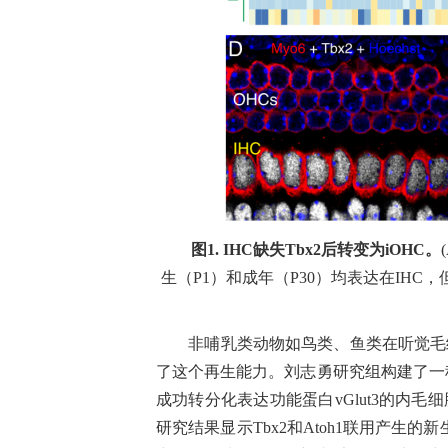
图
1. IHC
缺失
Tbx2
后转变为
iOHC
。
生（
P1
）和成年（
P30
）均表达在
IHC
，
非哺乳类动物如鸟类、鱼类在听觉毛
了这个再生能力。刘志勇研究组构建了一
成功转分化表达功能蛋白
vGlut3
的内毛细
研究结果显示
Tbx2
和
Atoh1
联用产生的新