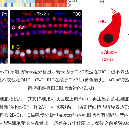
(A-C)
单细胞转录组分析显示转录因子
Tbx2
表达在
IHC
，但不表
但不表达在
OHC
。
(F-G) IHC
在敲除
Tbx2
后
(
黄色箭头
)
，
vGlut3
表
调控和维持
IHC
细胞命运的模式图。
细胞损伤后，其支持细胞可以迅速上调
Atoh1,
再生出新的毛细
种新的小鼠模型
(
图
2A)
，可以实现在耳蜗支持细胞内特异表达
T
胞
(
图
2B-C)
。扫描电镜分析也显示新生内毛细胞具有和野生型内
生内毛细胞无论在数量上，还是在分化程度上，都较之前单独
At