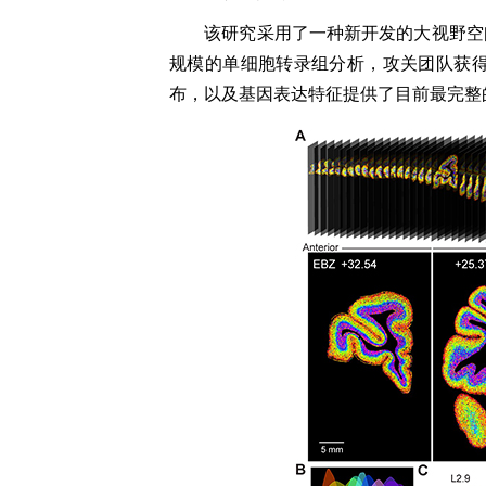
该研究
采用了一种新开发的大视野空
规模的单细胞转录组分析，
攻关团队
获
布
，以及
基因表达
特征
提供了目前最完整