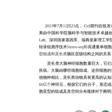
2
023
年
7月
12
日
2
3
点，
C
ell
期刊
在线
发
果
由中国科学院脑科学与智能技术卓越
L
ab、深圳国家基因库、瑞典皇家理工学
转录组测序技术
Stereo-seq和
高通量单细胞
型组成和灵长类
脑区
层级
结构之间的关系
灵长类
大脑
神经细胞数量巨大
，它们
疾病
。
大脑由哪些细胞组成、这些细胞的
他物种相比，灵长类动物具有
更高的认知
60亿个
神经元
，根据它们的分子、形态或
胞
亚型的
组成
及其
空间分布
规律
对于阐明