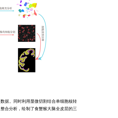
组数据。同时利用显微切割结合单细胞核转
组整合分析，绘制了
食蟹猴
大脑全
皮层的三