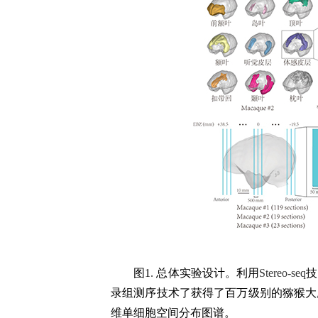
图
1
.
总体实验设计。利用
Stereo-seq
技
录组测序技术了获得了百万级别的猕猴大
维单细胞
空间分布
图谱
。