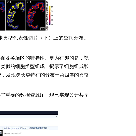
5张典型代表性切片（下）上的空间分布。
。
层面
及
各
脑区
的
特异性。
更为
有趣的是，视
有类似的细胞类型组成，揭示了细胞组成和
较，
发现
灵长类特有的分布于第四层的兴奋
供了重要
的数据
资源
库
，
现已实现
公开共享