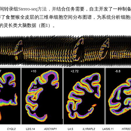
间转录组
Stereo-seq方法，并
结合
任务需要
，
自主开发了一种制
得了食蟹猴全皮层的三维单细胞
空间分布
图谱
，为
系统分析细胞
的灵长类大脑数据（图
1）
。