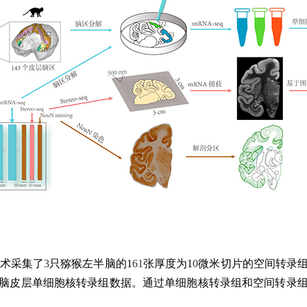
术采集了
3
只猕猴左半脑的
1
61
张厚度为
1
0
微米切片的空间转录
脑皮层单细胞核转录组数据。通过单细胞核转录组和空间转录