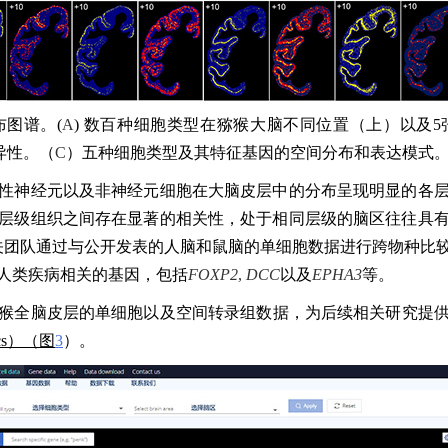
布图谱。
(
A
)
数百种细胞类型在猕猴大脑不同位置（上）以及
异性。（
C
）五种细胞类型及其特征基因的空间分布和表达模式
性神经元以及非神经元细胞在大脑皮层中的分布呈现明显的
各
层级组织之间存在显著的相关性，处于相同层级的脑区往往具
关
团队通过
与
公开发表的人脑和鼠脑的单细胞数据进行跨物种比
人类疾病相关的基因，包括
FOXP2
,
DCC
以及
EPHA3
等。
猴全脑皮层的单细胞以及空间转录组数据
，为后续
相关研究提
cs
）（图
3
）
。