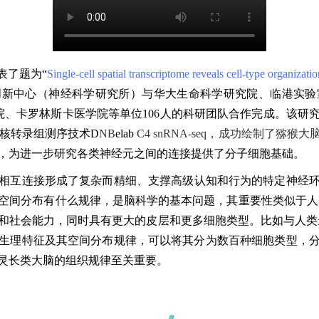
表了题为
“
Single-cell spatial transcriptome reveals cell-type organizat
创新中心（神经科学研究所）与
华
大
生命科学
研究院、临港实验
院、卡罗林斯卡医学院等单位106人
的科研团队
合作完成。该研
核转录组测序技术
D
NB
elab
C4 snRNA-seq，成功绘制了
，为进一步研究
各类
神经元之间的连接提供了分子细胞基础。
相互连接形成
了复杂而精细、支撑高级
认知和行为的特定神经
空间分布有什么规律，是脑科学的基本问题，其重要性类似于人
和社会能力，
同时
具有
更大
的皮层
和更多细胞类型。比如与人类
生理特征
及其空间分布规律，
可以将其分为数百种细胞类型
，
灵长类大脑的组织规律至关重要。