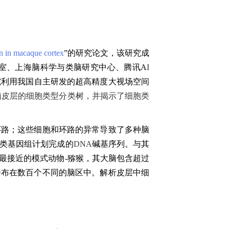
ion in macaque cortex
”的研究论文，
该研究
成
室
、
上海脑科学与类脑研究中心
、腾讯
A
I
究利
用
我国自主研发的超高精度大视场
空间
猕猴大脑皮层的细胞类型分类树，并揭示了细胞类
环路；这些细胞和环路的异常导致了多种脑
类基因组计划完成的
DNA
碱基序列。与其
最接近的模式动物
-
猕猴
，其
大脑包含超过
分布在数百个
不同的脑
区中。
解析皮
层中细