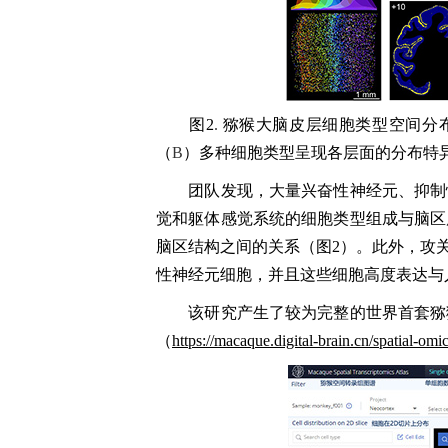
图
2
.
猕猴大脑皮层细胞类型空间分
（
B
）多种细胞类型呈现各层面的分布特
团队发现，大量
兴奋性神经元、抑制
觉和躯体感觉系统的细胞类型组成与脑区
脑区结构之间
的
关系
（图
2）
。此外，
攻
性神经元细胞，并且这些细胞高
度
表达
与
该研究
产生了
较为完整
的世界
首套
猕
（
https://macaque.digital-brain.cn/spatial-omi