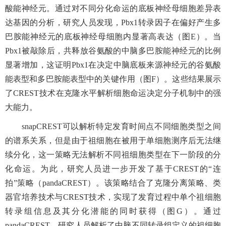
酸能神经元。通过对不同分化命运的底板神经母细胞差异表
达基因的分析，研究人员发现，Pbx1转录因子在偏好产生多
巴胺能神经元的底板神经母细胞内显著高表达（图E）。当
Pbx1被敲除后，共释放谷氨酸的中脑多巴胺能神经元的比例
显著增加，这证明Pbx1在决定中脑底板来源神经元的谷氨酸
能表型和多巴胺能表型中的关键作用（图F）。这些结果展示
了CREST技术在克隆水平解析细胞命运决定分子机制中的强
大能力。
snapCREST可以解析特定发育时间点不同细胞类型之间
的谱系关系，但是由于祖细胞在被用于单细胞测序后无法继
续分化，这一策略无法解析不同祖细胞类型在下一阶段的分
化命运。为此，研究人员进一步开发了基于CREST的“连
拍”策略（pandaCREST）。该策略结合了克隆分离策略、类
器官培养技术与CREST技术，实现了发育过程中单个祖细胞
转录组信息及其分化潜能的同时获得（图G）。通过
pandaCREST，研究人员解析了中脑不同转录组定义的祖细胞