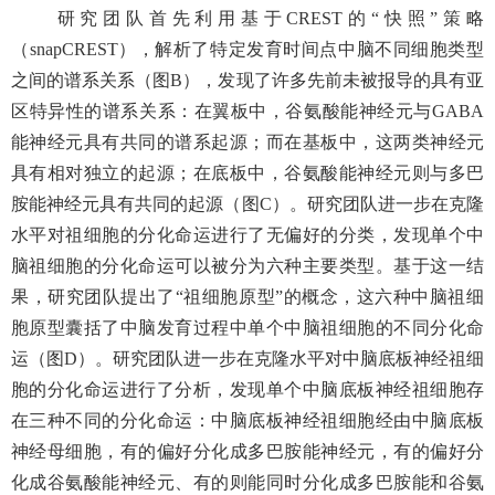
研究团队首先利用基于CREST的“快照”策略
（snapCREST），解析了特定发育时间点中脑不同细胞类型
之间的谱系关系（图B），发现了许多先前未被报导的具有亚
区特异性的谱系关系：在翼板中，谷氨酸能神经元与GABA
能神经元具有共同的谱系起源；而在基板中，这两类神经元
具有相对独立的起源；在底板中，谷氨酸能神经元则与多巴
胺能神经元具有共同的起源（图C）。研究团队进一步在克隆
水平对祖细胞的分化命运进行了无偏好的分类，发现单个中
脑祖细胞的分化命运可以被分为六种主要类型。基于这一结
果，研究团队提出了“祖细胞原型”的概念，这六种中脑祖细
胞原型囊括了中脑发育过程中单个中脑祖细胞的不同分化命
运（图D）。研究团队进一步在克隆水平对中脑底板神经祖细
胞的分化命运进行了分析，发现单个中脑底板神经祖细胞存
在三种不同的分化命运：中脑底板神经祖细胞经由中脑底板
神经母细胞，有的偏好分化成多巴胺能神经元，有的偏好分
化成谷氨酸能神经元、有的则能同时分化成多巴胺能和谷氨