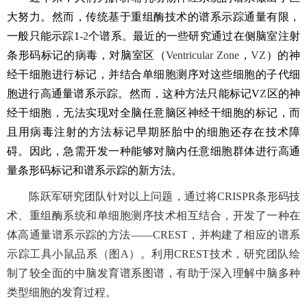
大努力。然而，传统基于重组酶技术的谱系示踪通量有限，
一般只能示踪
1
-2
个谱系。最近的一些研究通过在侧脑室注射
条形码标记的病毒，对脑室区（
Ventricular Zone
，
VZ
）的神
经干细胞进行标记，并结合单细胞测序对这些细胞的子代细
胞进行高通量谱系示踪。然而，这种方法只能标记
V
Z
区的神
经干细胞，无法实现对全脑任意脑区神经干细胞的标记，而
且用病毒注射的方法标记早期胚胎中的细胞还存在技术障
碍。因此，急需开发一种能够对脑内任意细胞群体进行高通
量条形码标记和谱系示踪的新方法。
陈跃军研究团队针对以上问题，通过将CRISPR条形码技
术、重组酶系统和单细胞测序技术相互结合，开发了一种在
体高通量谱系示踪的方法——CREST，并构建了相应的谱系
示踪工具小鼠品系（图A）。利用CREST技术，研究团队绘
制了较全面的中脑发育谱系图谱，有助于深入理解中脑多种
类型细胞的发育过程。