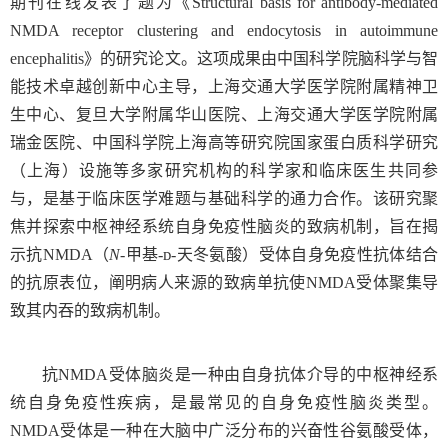
期刊在线发表了题为《
Structural basis for antibody-mediated
NMDA receptor clustering and endocytosis in autoimmune
encephalitis
》的研究论文。这项成果由中国科学院脑科学与智
能技术卓越创新中心主导，上海交通大学医学院附属精神卫
生中心、复旦大学附属华山医院、上海交通大学医学院附属
瑞金医院、中国科学院上海高等研究院国家蛋白质科学研究
（上海）设施等多家研究机构的科学家和临床医生共同参
与，是基于临床医学难题与基础科学的通力合作。该研究聚
焦并探索中枢神经系统自身免疫性脑炎的致病机制，旨在揭
示抗
NMDA
（
N
-
甲基
-
ᴅ
-
天冬氨酸）
受体自身免疫性抗体结合
的抗原表位，阐明病人来源的致病单抗使
NMDA
受体聚集导
致其内吞的致病机制。
抗
NMDA
受体脑炎是一种由自身抗体介导的中枢神经系
统自身免疫性疾病，是最常见的自身免疫性脑炎类型。
NMDA
受体是一种在大脑中广泛分布的兴奋性谷氨酸受体，