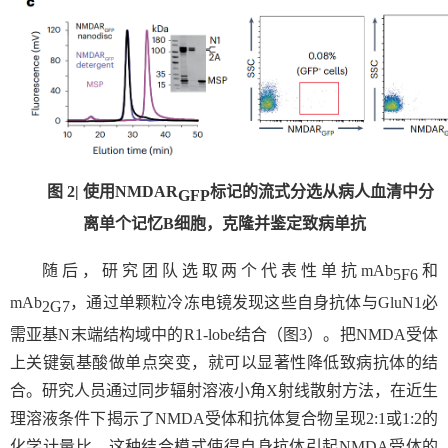
图
2|
使用
NMDAR
标记的流式分选从病人血清中分
GFP
离单个记忆
B
细胞，克隆并鉴定致病单抗
随后，研究团队选取两个代表性单抗
mAb
和
5F6
mAb
，通过单颗粒冷冻电镜发现这些自身抗体与
GluN1
必
2G7
需亚基
N
末端结构域中的
R1-lobe
结合（图
3
）。把
NMDA
受体
上关键氨基酸做单点突变，就可以显著性降低致病抗体的结
合。研究人员通过同步辐射溶液小角
X
射线散射方法，在近生
理溶液条件下揭示了
NMDA
受体和抗体复合物呈现
2:1
或
1:2
的
化学计量比，这种结合模式使得自身抗体引起
NMDA
受体的