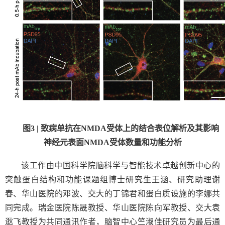
图
3 |
致病单抗在
NMDA
受体上的结合表位解析及其影响
神经元表面
NMDA
受体数量和功能分析
该工作由中国科学院
脑科学与智能技术卓越创新中心的
突触蛋白结构和功能课题组博士研究生王涵、研究助理谢
春、华山医院的邓波、交大的丁锦君和蛋白质设施的李娜共
同完成。瑞金医院陈晟教授、华山医院陈向军教授、交大袁
逖飞教授为共同通讯作者，脑智中心竺淑佳研究员为最后通