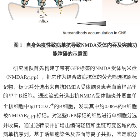
图
1 |
自身免疫性致病单抗导致
NMDA
受体内吞及突触功
能障碍的示意图
研究团队首先构建了带有
GFP
标签的
NMDA
受体纳米盘
（
NMDAR
），把它作为结合致病抗体的荧光筛选抗原标
GFP
记物，标记并分选出来自抗
NMDA
受体脑炎患者血液样品里
的单个
B
细胞。通过流式分选出抗
NMDA
受体脑炎外周血单
-
+
个核细胞中
IgD
CD27
的
B
细胞，发现其中约
0.08%
的
B
细胞
被
NMDAR
标记。对这些
GFP
标记的细胞进行单细胞分选
GFP
并收集，通过逆转录并扩增出编码轻链和重链可变区域的致
病单抗序列。基于活细胞染色及表面等离子共振，鉴定和分