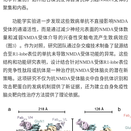
聚集和内吞。
功能学实验进一步发现这些致病单抗不直接影响
NMDA
受体的通道活性，而是通过减少神经元表面的
NMDA
受体数
量和减弱
NMDA
受体介导的兴奋性突触电流产生致病效应
（图
3
）。作为对照，研究团队通过杂交瘤技术制备了鼠源结
合至
R1-lobe
表位的单抗未导致
NMDA
受体功能的异常。这些
结构和功能研究表明，设计结合针对
NMDA
受体
R1-lobe
表位
的竞争性肽段或抗体是一种治疗抗
NMDA
受体脑炎的潜在新
策略。这项研究不仅为抗
NMDA
受体脑炎中自身抗体识别和
攻击靶蛋白的发病机制提供了新证据，还为建立自身免疫性
脑炎靶向性治疗方法提供了理论依据。