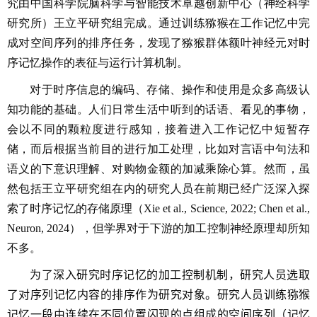
究由中国科学院脑科学与智能技术卓越创新中心（神经科学
研究所）王立平研究组完成。通过训练猕猴在工作记忆中完
成对空间序列的排序任务，发现了猕猴群体额叶神经元对时
序记忆操作的表征与运行计算机制。
对于时序信息的编码、存储、操作和使用是众多高级认
知功能的基础。人们日常生活中听到的话语、看见的事物，
会以不同的颗粒度进行感知，接着进入工作记忆中短暂存
储，而后根据当前目的进行加工处理，比如对言语中句法和
语义的下意识理解、对购物金额的加减乘除心算。然而，虽
然包括王立平研究组在内的研究人员在前期已经广泛深入探
索了时序记忆的存储原理（
Xie et al., Science, 2022; Chen et al.,
Neuron, 2024），但学界对于下游的加工控制神经原理却所知
不多。
为了深入研究时序记忆的加工控制机制，研究人员选取
了对序列记忆内容的排序作为研究对象。
研究人员训练猕猴
记忆一段由连续在不同位置闪现的点组成的空间序列（记忆