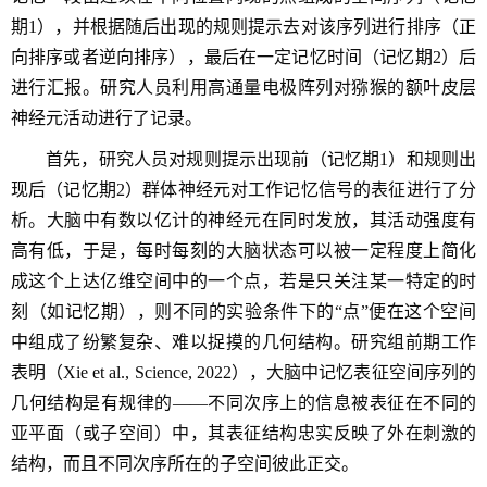
期
1
），并根据随后出现的规则提示去对该序列进行排序（正
向排序或者逆向排序），最后在一定记忆时间（记忆期
2
）后
进行汇报。研究人员利用高通量电极阵列对猕猴的额叶皮层
神经元活动进行了记录。
首先，研究人员对规则提示出现前（记忆期
1
）和规则出
现后（记忆期
2
）群体神经元对工作记忆信号的表征进行了分
析。大脑中有数以亿计的神经元在同时发放，其活动强度有
高有低，于是，每时每刻的大脑状态可以被一定程度上简化
成这个上达亿维空间中的一个点，若是只关注某一特定的时
刻（如记忆期），则不同的实验条件下的“点”便在这个空间
中组成了纷繁复杂、难以捉摸的几何结构。研究组前期工作
表明（
Xie et al., Science, 2022
），大脑中记忆表征空间序列的
几何结构是有规律的——不同次序上的信息被表征在不同的
亚平面（或子空间）中，其表征结构忠实反映了外在刺激的
结构，而且不同次序所在的子空间彼此正交。