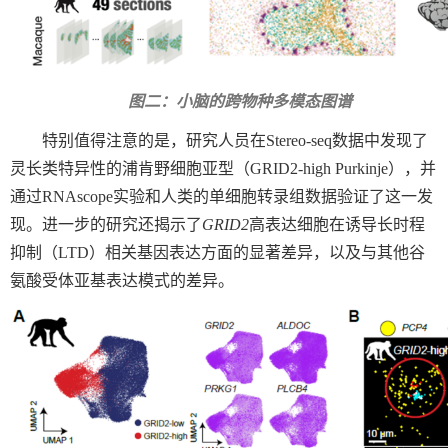
图二：小脑的跨物种多模态图谱
特别值得注意的是，研究人员在
Stereo-seq
数据中发现了
灵长类特异性的浦肯野细胞亚型（
GRID2-high Purkinje
），并
通过
RNAscope
实验和人类的单细胞转录组数据验证了这一发
现。进一步的研究还揭示了
GRID2
高表达细胞在诱导长时程
抑制（
LTD
）相关基因表达方面的显著差异，以及与其他谷
氨酸受体亚基表达模式的差异。