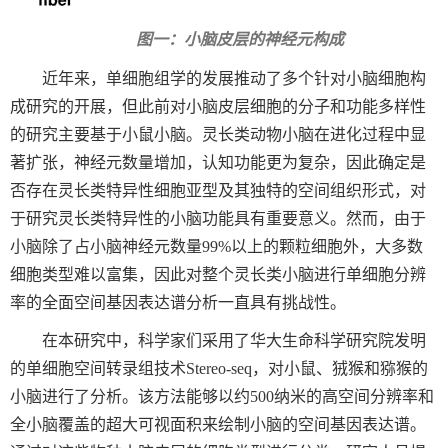
图一：小脑皮层的神经元构成
近年来，单细胞组学的发展推动了多个针对小脑细胞构
成研究的开展，但此前对小脑皮层细胞的分子和功能多样性
的研究主要基于小鼠小脑。灵长类动物小脑在进化过程中显
著扩张，神经元数量增加，认知功能更为复杂，因此确定是
否存在灵长类特异性细胞亚型及其独特的空间组织形式，对
于研究灵长类特异性的小脑功能具有重要意义。然而，由于
小脑除了占小脑神经元数量
99%
以上的颗粒细胞外，大多数
细胞类型难以富集，因此对整个灵长类小脑进行单细胞分辨
率的全面空间基因表达谱分析一直具有挑战性。
在本研究中，科学家们采用了华大生命科学研究院发明
的单细胞空间转录组技术
Stereo-seq
，对小鼠、狨猴和猕猴的
小脑进行了分析。该方法能够以约
500
纳米的高空间分辨率和
全小脑覆盖的超大可视面积来绘制小脑的空间基因表达谱。