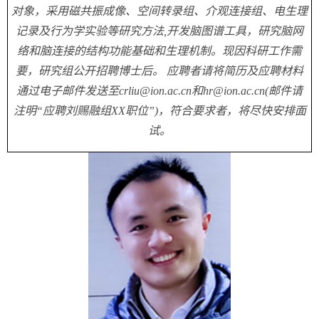
对象，采用磁共振成像、空间转录组、介观连接组、电生理
记录及行为学实验等研究方法
,
开发脑图谱工具，研究脑网
络和脑连接的结构功能基础和生理机制。现因科研工作需
要，研究组公开招聘博士后。 应聘者请将简历及应聘材料
通过电子邮件发送至
crliu@ion.ac.cn
和
hr@ion.ac.cn(
邮件请
注明“应聘刘赐融组
XX
职位”
)
，符合要求者，将尽快安排面
试。