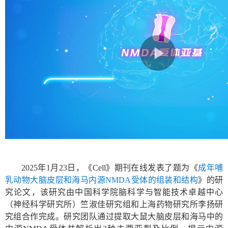
2025
年
1
月
23
日，《
Cell
》期刊在线发表了题为《
成年哺
乳动物大脑皮层和海马内源
NMDA
受体的组装和结构
》的研
究论文，该研究由中国科学院脑科学与智能技术卓越中心
（神经科学研究所）竺淑佳研究组和上海药物研究所李扬研
究组
合作
完成。研究团队通过提取大鼠大脑皮层和海马中的