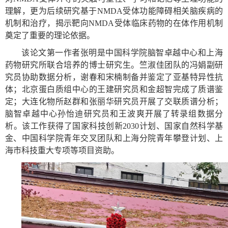
理解，更为后续研究基于
NMDA
受体功能障碍相关脑疾病的
机制和治疗，揭示靶向
NMDA
受体临床药物的在体作用机制
奠定了重要的理论依据。
该论文第一作者张明是中国科学院脑智卓越中心和上海
药物研究所联合培养的博士研究生。竺淑佳团队的冯娟副研
究员协助数据分析，谢春和宋楠制备并鉴定了亚基特异性抗
体；北京蛋白质组中心的王建研究员和金超智完成了质谱鉴
定；大连化物所赵群和张丽华研究员开展了交联质谱分析；
脑智卓越中心孙怡迪研究员和王波爽开展了转录组数据分
析。该工作获得了国家科技创新
2030
计划、国家自然科学基
金、中国科学院青年交叉团队和上海分院青年攀登计划、上
海市科技重大专项等项目资助。