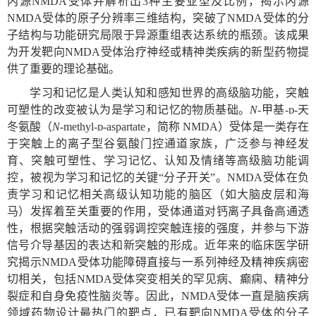
内源
NMDA
受体并解析出
3
种主要亚型及比例，揭示内源
NMDA
受体的原子分辨率三维结构，突破了
NMDA
受体的分
子结构与功能研究局限于异源重组表达系统的瓶颈。该成果
为开发靶向
NMDA
受体治疗神经或精神类疾病的新型药物提
供了重要的理论基础。
学习和记忆是人类认知和感知世界的高级脑功能，突触
可塑性的改变被认为是学习和记忆的物质基础。
N
-
甲基
-ᴅ-
天
冬氨酸（
N
-methyl-ᴅ-aspartate
，简称
NMDA
）受体是一类存在
于突触上的离子型谷氨酸门控通道家族，广泛参与神经发
育、突触可塑性、学习记忆、认知及情绪等高级脑功能调
控，被视为学习和记忆的关键“分子开关”。
NMDA
受体在负
责学习和记忆相关高级认知功能的脑区（如大脑皮层和海
马）发挥着至关重要的作用，受体通道对钙离子具备高通透
性，根据突触活动的强弱调控突触连接的强度，并参与下游
信号介导基因的表达和新突触的形成。近年来的临床医学研
究揭示
NMDA
受体功能障碍直接与一系列神经及精神疾病密
切相关，包括
NMDA
受体突变相关的罕见病、癫痫、精神分
裂症和自身免疫性脑炎等。因此，
NMDA
受体一直是脑疾病
领域药物设计最热门的靶点，已有靶向
NMDA
受体的分子