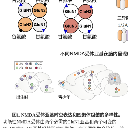
图
1. NMDA
受体亚基时空表达和四聚体组装的多样性。
功能性
NMDA
受体由两个必需的
GluN1
亚基和两个可变的