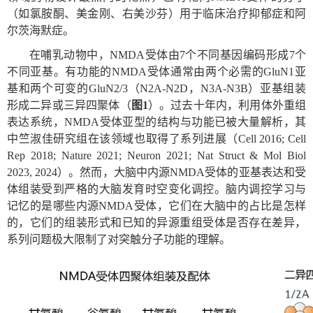
（如氯胺酮、美金刚、右美沙芬）用于临床治疗抑郁症和阿
尔茨海默症。
在哺乳动物中，
NMDA
受体由
7
个不同基因编码形成
7
个
不同亚基。有功能的
NMDA
受体通常由两个必需的
GluN1
亚
基和两个可变的
GluN2/3
（
N2A-N2D
，
N3A-N3B
）亚基组装
形成二异或三异四聚体（
图
1
）。过去十年内，利用体外重组
表达系统，
NMDA
受体亚型的结构与功能已被大量解析，其
中竺淑佳研究组在该领域也取得了系列进展（
Cell 2016; Cell
Rep 2018; Nature 2021; Neuron 2021; Nat Struct & Mol Biol
2023, 2024
）。然而，大脑中内源
NMDA
受体的亚基表达和受
体组装受到严格的大脑发育时空变化调控。脑内调控学习与
记忆的是哪些内源
NMDA
受体，它们在大脑中的占比是怎样
的，它们的组装形式和已知的异源重组受体是否存在差异，
系列问题极大限制了对突触分子功能的理解。