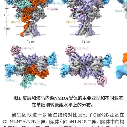
图
3.
皮层和海马内源
NMDA
受体的主要亚型和不同亚基
在单细胞转录组水平上的分布。
研究团队进一步通过结构对比发现了
GluN2B
亚基在
GluN1-N2A-N2B
三异四聚体和
GluN1-N2B
二异四聚体中的构