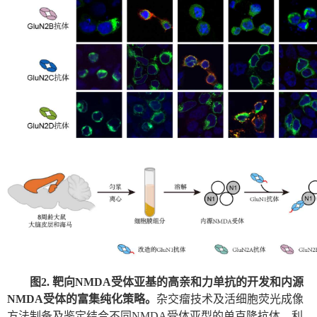
图
2.
靶向
NMDA
受体亚基的高亲和力单抗的开发和内源
NMDA
受体的富集纯化策略。
杂交瘤技术及活细胞荧光成像
方法制备及鉴定结合不同
NMDA
受体亚型的单克隆抗体。利