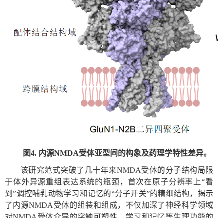
图
4.
内源
NMDA
受体亚型间的构象及药理学特性差异。
该研究范式突破了几十年来
NMDA
受体的分子结构局限
于体外异源重组表达系统的瓶颈，首次在原子分辨率上“看
到”调控哺乳动物学习和记忆的“分子开关”的精细结构，揭示
了内源
NMDA
受体的组装和组成，不仅加深了神经科学领域
对
NMDA
受体介导的突触可塑性、学习和记忆等生理功能的