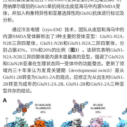
用纳摩尔级别的
GluN1
单抗纯化出皮层海马中内源
NMDA
受
体，并加入构象特异性和亚基选择性的
GluN2
抗体进行标记及
分析。
通过冷冻电镜（
cryo-EM
）技术，团队从皮层和海马中的
内源
NMDA
受体解析出了
3
种主要的受体亚型：
GluN1-N2A-
N2B
三异四聚体，
GluN1-N2B
和
GluN1-N2A
二异四聚体，分
别占据
45%
，
35%
和
20%
的比例（
图
3
）。该研究表明
GluN1-
N2A-N2B
三异四聚体是内源丰度最高的亚型，强调了
GluN2A
和
GluN2B
亚基在生理状态同一受体中的功能整合。更新了领
域内三十年来认为发育关键期（
developmental switch
）是从
GluN1-2B
转变为
GluN1-2A
的观点，应修正为从出生时
GluN1-
2B
转变为成年的
GluN1-2A-2B, GluN1-2B
和
GluN1-2A
三种亚
型共存的结论。