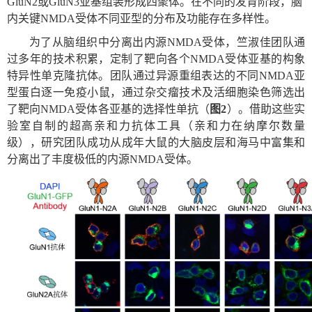
GluN2
或
GluN3
亚基组装形成四聚体。在不同的发育阶段，脑
内关键
NMDA
受体不同亚型的分布及功能存在多样性。
为了从脑组织中分离出内源
NMDA
受体，竺淑佳团队通
过多年的技术积累，定制了靶向各个
NMDA
受体亚基的构象
特异性单克隆抗体。团队通过异源重组表达的不同
NMDA
亚
型蛋白逐一免疫小鼠，通过杂交瘤技术及活细胞染色筛选出
了靶向
NMDA
受体各亚基的选择性单抗（
图
2
）。借助这些实
验室自制的超高亲和力抗体工具（亲和力在纳摩尔数量
级），研究团队成功从成年大鼠的大脑皮层和海马中富集和
分离出了丰度极低的内源
NMDA
受体。