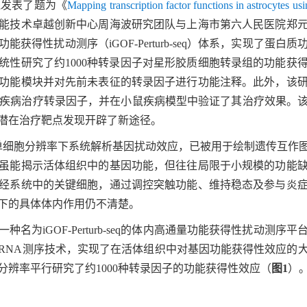
线发表了题为《
Mapping transcription factor functions in astrocytes usi
能技术卓越创新中心周海波研究团队与上海市第六人民医院郑
功能获得性扰动测序（
iGOF-Perturb-seq
）体系，实现了蛋白质
统性研究了约
1000
种转录因子对星形胶质细胞转录组的功能获
功能模块并对先前未表征的转录因子进行功能注释。此外，该
疾病治疗转录因子，并在小鼠疾病模型中验证了其治疗效果。
潜在治疗靶点发现开辟了新途径。
单细胞分辨率下系统解析基因扰动效应，已被用于绘制遗传互作
虽能揭示活体组织中的基因功能，但往往局限于小规模的功能
经系统中的关键细胞，通过调控突触功能、维持稳态及参与炎
下的具体体内作用仍不清楚。
一
种名为
iGOF-Perturb-seq
的体内高通量功能获得性扰动测序平
RNA
测序技术，实现了在活体组织中对基因功能获得性效应的
分辨率平行研究了约
1000
种转录因子的功能获得性效应（
图
1
）