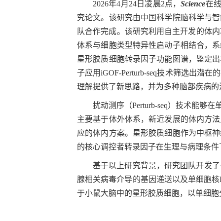
2026
年
4
月
24
日凌晨
2
点，
Science
在
究论文。该研究由中国科学院脑科学与智
队合作完成。该研究利用自主开发的体内
体系与细胞类型特异性启动子相结合，系
星形胶质细胞转录因子功能图谱，鉴定出
子应用
iGOF-Perturb-seq
技术筛选出潜在的
理解提供了新思路，并为多种脑部疾病的
扰动测序（
Perturb-seq
）技术能够在
主要基于体外体系，新近发展的体内方法
应的体内方案。星形胶质细胞作为中枢神
的核心调控者转录因子在生理与病理条件
基于以上研究背景，研究团队开发了
腺相关病毒介导的基因递送以及单细胞核
于小鼠大脑中的星形胶质细胞，以单细胞