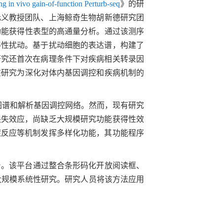
ng in vivo gain-of-function Perturb-seq
》的研
元义教授团队
、
上海鲸奇生物胡新德研究团
功能获得性表型的高通量分析。通过该测序
得性扰动。基于扰动细胞的表达谱，构建了
研究还首次在病理条件下对疾病相关转录因
该研究为深化对体内基因调控和疾病机制的
图谱和解析基因调控网络。然而，现有研究
缺失效应，尚缺乏大规模研究功能获得性效
症反应等机制发挥多样化功能，其功能程序
台。该平台通过整合条形码化开放阅读框、
大规模系统性研究。研究人员将该方法应用
。