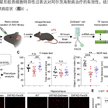
星形胶质细胞特异性过表达对阿尔茨海默病治疗的有效性。结
默病症状（
图
3
）。