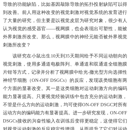
导致的功能缺陷，比如基因敲除导致的拓扑投射缺陷可以得
到改善。前人用这种改变的视觉刺激对视觉系统的发育进行
了大量的研究，但主要是以视觉皮层为研究对象，很少有人
认为视觉的感受器官——视网膜，也会表现出可塑性，能被
外界刺激所改变。那么，视网膜中的神经元能否被外界视觉
刺激所改变？
该研究在小鼠出生
10
天到
35
天期间给予不同运动朝向的
视觉刺激，使用多通道电极阵列、单通道和双通道全细胞膜
片钳等方式，记录并分析了视网膜中给光
-
撤光型方向选择性
神经节细胞（
ON-OFF DSGCs
）的反应，发现该类细胞有两
个方面的显著改变。其一是这类细胞对运动刺激方向的编码
能力显著提高。只要视觉经验训练中包含充分的运动刺激，
不管是什么方向的运动刺激，均可使得
ON-OFF DSGC
对所有
运动方向的编码能力有显著提高。进一步研究发现，
ON-OFF
DSGCs
接收的兴奋性输入在训练后变得更稳定，这使得它们
对视觉运动刺激的反应稳定性增强，从而提升了它们对运动