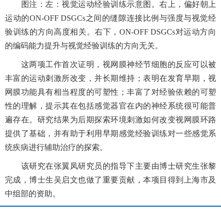
图注：左：视觉运动经验训练示意图。右上，偏好朝上
运动的
ON-OFF DSGCs
之间的缝隙连接比例与强度与
视觉经
验
训练的方向高度相关。右下，
ON-OFF DSGCs
对运动方向
的编码能力提升与
视觉经验
训练的方向无关。
这两项工作首次证明，视网膜神经节细胞的反应可以被
丰富的运动刺激所改变，并长期维持；表明在发育早期，视
网膜功能具有相当程度的可塑性；丰富了对经验依赖的可塑
性的理解，提示其在包括感觉器官在内的神经系统很可能普
遍存在。研究结果为后期探索环境刺激如何改变视网膜环路
提供了基础，并有助于利用早期感觉经验训练对一些感觉系
统疾病进行辅助治疗的探索。
该研究在张翼凤研究员的指导下主要由博士研究生张黎
完成，博士生吴启文也做了重要贡献，本项目得到上海市及
中组部的资助。