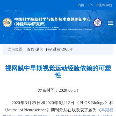
内网
|
EN
|
中国科学院
当前位置：
首页
>
新闻
>
科研进展
>
2020年
视网膜中早期视觉运动经验依赖的可塑
性
发布时间：2020-06-14
2020
年
3
月
25
日和
2020
年
6
月
12
日《
PLOS Biology
》和
《
Journal of Neuroscience
》期刊分别在线发表了题为《
早期视