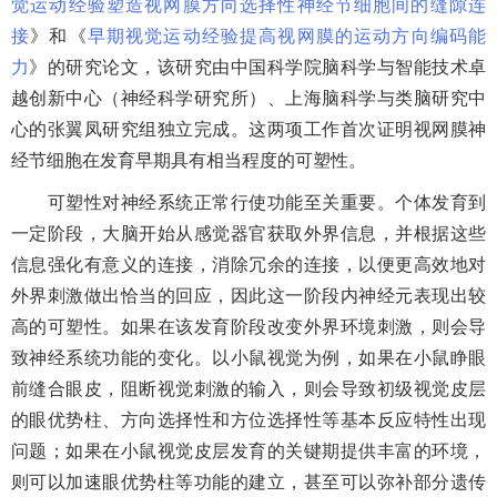
觉运动经验塑造视网膜方向选择性神经节细胞间的缝隙连
接
》和《
早期视觉运动经验提高视网膜的运动方向编码能
力
》的研究论文，该研究由中国科学院脑科学与智能技术卓
越创新中心（神经科学研究所）
、上海脑科学与类脑研究中
心
的张翼凤研究组独立完成。这两项工作首次证明视网膜神
经节细胞在发育早期具有相当程度的可塑性。
可塑性对神经系统正常行使功能至关重要。个体发育到
一定阶段，大脑开始从感觉器官获取外界信息，并根据这些
信息强化有意义的连接，消除冗余的连接，以便更高效地对
外界刺激做出恰当的回应，因此这一阶段内神经元表现出较
高的可塑性。如果在该发育阶段改变外界环境刺激，则会导
致神经系统功能的变化。以小鼠视觉为例，如果在小鼠睁眼
前缝合眼皮，阻断视觉刺激的输入，则会导致初级视觉皮层
的眼优势柱、方向选择性和方位选择性等基本反应特性出现
问题；如果在小鼠视觉皮层发育的关键期提供丰富的环境，
则可以加速眼优势柱等功能的建立，甚至可以弥补部分遗传