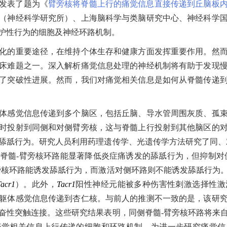
线发表了题为《
臂旁核将脊髓上行的痛觉信息直接传递到丘脑板
（神经科学研究所）、上海脑科学与类脑研究中心、神经科学
保护性行为的细胞及神经环路机制。
的重要途径，在维持个体生存和健康方面发挥重要作用。然而
床难题之一。深入解析痛觉信息处理的神经机制将有助于发现
了突破性进展。然而，我们对痛觉相关信息是如何从脊髓传递
。
感觉信息传递到多个脑区，包括丘脑、导水管周围灰质、孤束
时投射到同侧和对侧臂旁核，这与脊髓上行投射到其他脑区的
舔舐行为。研究人员利用药理遗传学、光遗传学方法研究了同、
脊髓
-
臂旁核环路能显著降低炎症痛诱发的舔舐行为，但抑制对
旁核环路能诱发舔舐行为，而激活对侧环路则不能诱发舔舐行为
acr1
）。此外，
Tacr1
阳性神经元能被多种伤害性刺激选择性激
躯体感觉信息传递到杏仁核。与前人的推测不一致的是，该研
奋性突触连接。这些研究结果表明，同侧脊髓
-
臂旁核环路将来
痛觉相关信息上行传递的细胞和环路机制，为进一步研究痛觉信