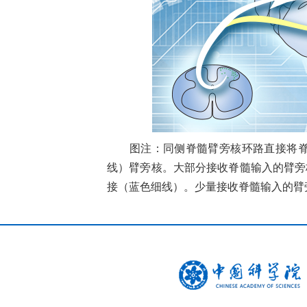
图注：同侧脊髓臂旁核环路直接将脊髓
线）臂旁核。大部分接收脊髓输入的臂旁
接（蓝色细线）。少量接收脊髓输入的臂