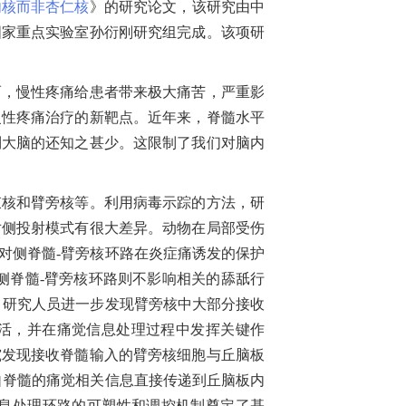
内核而非杏仁核
》的研究论文，该研究由中
国家重点实验室孙衍刚研究组完成。该项研
，慢性疼痛给患者带来极大痛苦，严重影
慢性疼痛治疗的新靶点。近年来，脊髓水平
到大脑的还知之甚少。这限制了我们对脑内
核和臂旁核等。利用病毒示踪的方法，研
对侧投射模式有很大差异。动物在局部受伤
对侧脊髓
-
臂旁核环路在炎症痛诱发的保护
侧脊髓
-
臂旁核环路则不影响相关的舔舐行
。研究人员进一步发现臂旁核中大部分接收
活，并在痛觉信息处理过程中发挥关键作
究发现接收脊髓输入的臂旁核细胞与丘脑板
自脊髓的痛觉相关信息直接传递到丘脑板内
息处理环路的可塑性和调控机制奠定了基