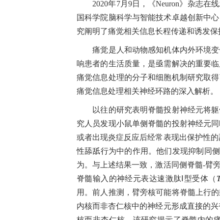
2020
年
7
月
9
日，《Neuron》杂志在
国科学院脑科学与智能技术卓越创新中心
究阐明了痛觉相关信息长程传递和诱发
痛觉是人和动物感知机体内外环境变化
响患者的生活质量，是亟需解决的重要临
痛觉信息处理的分子和细胞机制研究取得
痛觉信息处理相关神经环路的深入解析
以往的研究表明脊髓投射神经元将躯体
究人员发现小鼠单侧脊髓的投射神经元同
或者出现炎症反应后经常表现出保护性的
性舔舐行为中的作用。他们发现抑制同侧
为。与上述结果一致，激活同侧脊髓
-
臂
脊髓输入的神经元表达速激肽Ⅰ型受体（
T
用。前人推测，臂旁核可能将脊髓上行的
内核而非杏仁核中的神经元形成直接的兴
核而非杏仁核。该研究揭示了脊髓内的