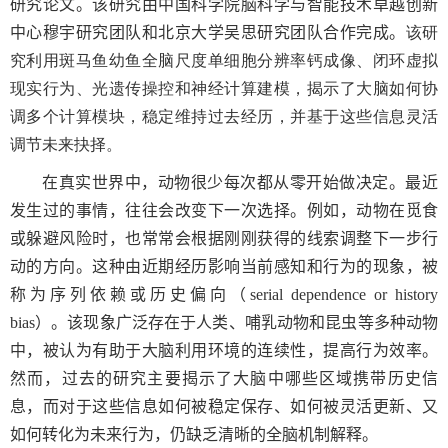
研究论文。该研究由中国科学院脑科学与智能技术卓越创新
中心穆宇研究团队和北京大学吴思研究团队合作完成。
该研
究利用斑马鱼幼鱼全脑尺度单细胞分辨率钙成像、闭环虚拟
现实行为、光遗传操控和神经计算建模，揭示了大脑如何协
调多个计算模块，稳定维持过去经历，并基于这些信息灵活
调节未来抉择。
在真实世界中，动物很少每次都从零开始做决定。最近
发生过的事情，往往会改变下一次选择。例如，动物在觅食
或躲避风险时，也常常会根据刚刚获得的线索调整下一步行
动的方向。这种由近期经历影响当前感知和行为的现象，被
称为序列依赖或历史偏向（
serial dependence or history
bias
）。该现象广泛存在于人类、哺乳动物和昆虫等多种动物
中，被认为有助于大脑利用环境的连续性，提高行为效率。
然而，过去的研究主要揭示了大脑中哪些区域携带历史信
息，而对于这些信息如何被稳定保存、如何被灵活更新、又
如何转化为未来行为，仍缺乏清晰的全脑机制解释。