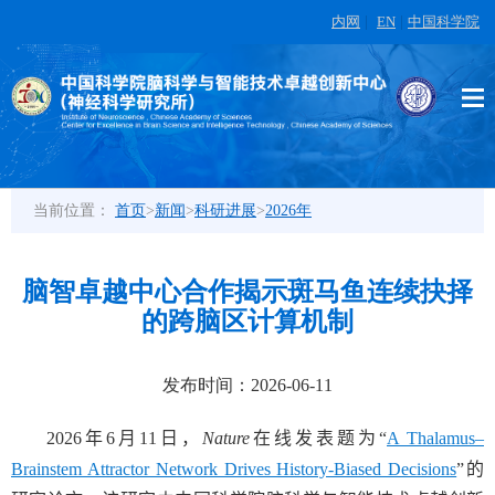
内网
|
EN
|
中国科学院
当前位置：
首页
>
新闻
>
科研进展
>
2026年
脑智卓越中心合作揭示斑马鱼连续抉择
的跨脑区计算机制
发布时间：2026-06-11
2026
年
6
月
11
日，
Nature
在线发表题为“
A Thalamus–
Brainstem Attractor Network Drives History-Biased Decisions
”
的