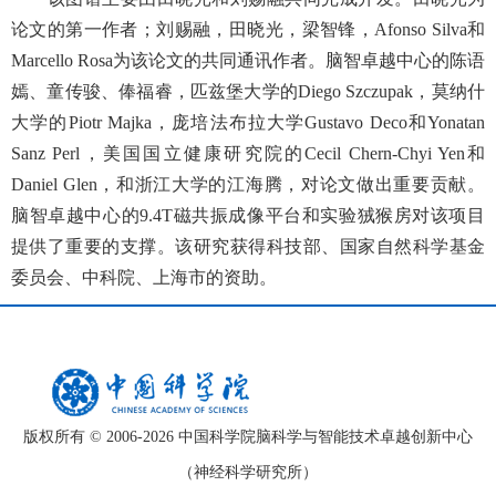
论文的第一作者；刘赐融，田晓光，梁智锋，
Afonso Silva
和
Marcello Rosa
为该论文的共同通讯作者。脑智卓越中心的陈语
嫣、童传骏、俸福睿，匹兹堡大学的
Diego Szczupak
，莫纳什
大学的
Piotr Majka
，庞培法布拉大学
Gustavo Deco
和
Yonatan
Sanz Perl
，美国国立健康研究院的
Cecil Chern-Chyi Yen
和
Daniel Glen
，和浙江大学的江海腾，对论文做出重要贡献。
脑智卓越中心的
9.4T
磁共振成像平台和实验狨猴房对该项目
提供了重要的支撑。该研究获得科技部、国家自然科学基金
委员会、中科院、上海市的资助。
版权所有 © 2006-
2026 中国科学院脑科学与智能技术卓越创新中心
（神经科学研究所）