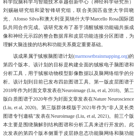
科学院脑科学与智能技术卓越创新中心（神经科学研究所）
刘赐融研究组和梁智锋研究组，联合美国匹兹堡大学田晓
光、
Afonso Silva
和澳大利亚莫纳什大学
Marcello Rosa
国际团
队共同合作完成。该研究发布了基于清醒狨猴功能磁共振成
像和神经元示踪的整合数据库和皮层功能连接分区图谱，
为
理解大脑连接的结构和功能关系奠定重要基础。
该成果属于狨猴脑图谱计划
(
marmosetbrainmapping.org
)
的
第四个版本。该计划的目标是构建全面的狨猴电子脑图谱和
分析工具，用于狨猴动物模型影像数据以及脑网络组学的分
析。该计划到目前已发布四款图谱工具。第一版皮层图谱于
2018
年作为封面文章发表在
Neuroimage (Liu, et al, 2018)
。第二
版白质图谱于
2020
年作为封面文章发表在
Nature Neuroscience
(Liu, et al, 2020)
。第三版群体模版于
2021
年作为“非人灵长类
图谱专刊邀稿”发表在
Neuroimage (Liu, et al, 2021)
。前三个版
本主要是围绕脑解剖结构图谱和分析工具来进行开发的。此
次发表的第四个版本侧重于皮层静息态功能脑网络和脑功能