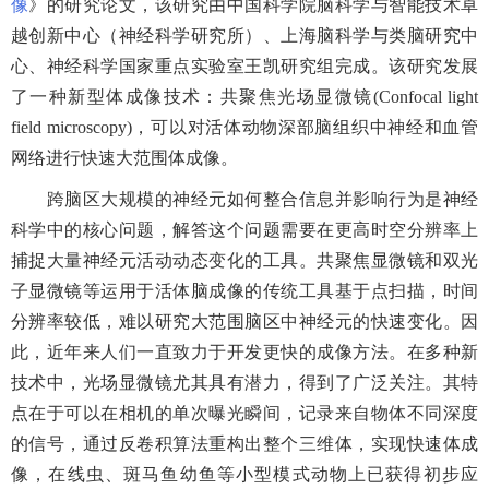
像
》的研究论文，该研究由中国科学院脑科学与智能技术卓
越创新中心（神经科学研究所）、上海脑科学与类脑研究中
心、神经科学国家重点实验室王凯研究组完成。该研究发展
了一种新型体成像技术：共聚焦光场显微镜
(Confocal light
field microscopy)
，可以对活体动物深部脑组织中神经和血管
网络进行快速大范围体成像。
跨脑区大规模的神经元如何整合信息并影响行为是神经
科学中的核心问题，解答这个问题需要在更高时空分辨率上
捕捉大量神经元活动动态变化的工具。共聚焦显微镜和双光
子显微镜等运用于活体脑成像的传统工具基于点扫描，时间
分辨率较低，难以研究大范围脑区中神经元的快速变化。因
此，近年来人们一直致力于开发更快的成像方法。在多种新
技术中，光场显微镜尤其具有潜力，得到了广泛关注。其特
点在于可以在相机的单次曝光瞬间，记录来自物体不同深度
的信号，通过反卷积算法重构出整个三维体，实现快速体成
像，在线虫、斑马鱼幼鱼等小型模式动物上已获得初步应