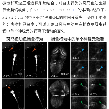
微镜和高速三维追踪系统结合，对自由行为的斑马鱼幼鱼进
行全脑钙成像，在
800 μm x
800 μm x 200
μm
的体积内达到了
2
3
x 2 x 2.5
μ
m
的空间分辨率和
6Hz
的时间分辨率。受益于更高
的分辨率和灵敏度，可以识别出斑马鱼幼鱼在捕食草履虫过
程中单个神经元的钙离子活动的变化。