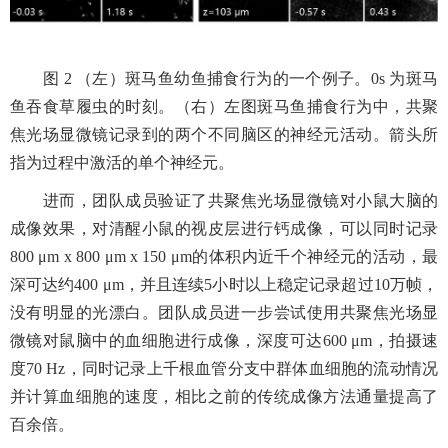
图
2
（左）斑马鱼幼鱼捕食行为的一个例子。
0s
为斑马
鱼吞食草履虫的时刻。（右）左图斑马鱼捕食行为中，共聚
焦光场显微镜记录到的两个不同脑区的神经元活动。箭头所
指为过程中激活的单个神经元。
进而，团队成员验证了共聚焦光场显微镜对小鼠大脑的
成像效果，对清醒小鼠的视皮层进行钙成像，可以同时记录
800 μm x
800 μm x 150 μm
的体积内近千个神经元的活动，最
深可达约
400 μm
，并且连续
5
小时以上稳定记录超过
10
万帧，
没有明显的光漂白。团队成员进一步尝试使用共聚焦光场显
微镜对鼠脑中的血细胞进行成像，深度可达
600 μm
，拍摄速
度
70 Hz
，同时记录上千根血管分支中群体血细胞的流动情况
并计算血细胞的速度，相比之前的传统成像方法通量提高了
百余倍。