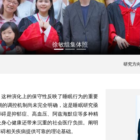
徐敏组集体照
研究方
，这种演化上的保守性反映了睡眠行为的重要
期
的调控机制
尚未
完全明确，
这是睡眠研究亟
障碍
是抑郁症
、高血压、
阿兹海默症
等
多种精
众身心健康
还
带来沉重的社会
医疗负担。阐明
障碍
相关
疾病
提供可靠
的
理论基础。