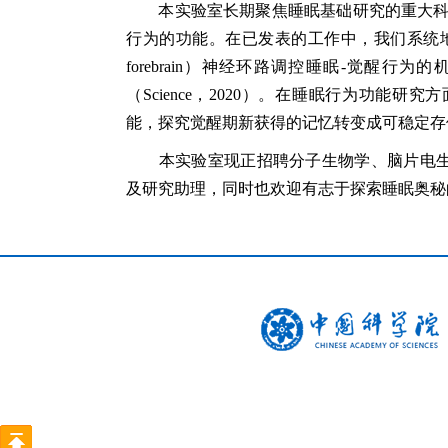
本实验室长期
聚焦睡眠基础研究的
重大
行为
的功能。
在已发表的工作中，
我们
系统
forebrain）神经环路调控睡眠-觉醒
（Science
，
2020）。在
睡眠
行为
功能
研究
方
能，
探究
觉醒期
新获得
的
记忆
转变成可
稳定
存
本实验室现正招聘分子
生物学、
脑片电
及研究助理，同时也欢迎有志于探索睡眠奥秘