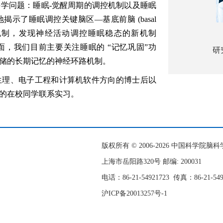
科学问题
：
睡眠
-
觉醒周期的调控机制
以及
睡眠
地揭示了睡眠调控关键脑区
—基底前脑 (basal
行为的机制，发现神经活动调控睡眠稳态的新机制
面，我们目前主要关注睡眠的
“
记忆巩固
”
功
研
储的长期
记忆
的神经环路机制
。
生理、电子工程和计算机软件方向的博士后以
的在校同学联系实习。
版权所有 © 2006-
2026 中国科学院
上海市岳阳路320号 邮编: 200031
电话：86-21-54921723
传真：86-21-54
沪ICP备20013257号-1