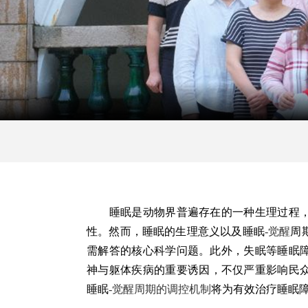
睡眠是动物界普遍存在的一种生理过程
性。然而，睡眠
的生理
意义
以及睡眠
-觉醒
周
需解答
的
核心科学问题。此外
，
失眠
等睡眠
神与
躯体疾病
的
重要诱因
，不仅
严重影响民
睡眠
-觉醒周期的调控机制
将为
有效治疗睡眠