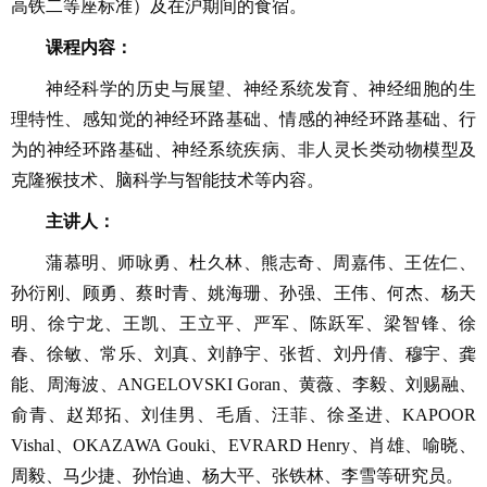
高铁二等座标准）及在沪期间的食宿。
课程内容：
神经科学的历史与展望、神经系统发育、神经细胞的生
理特性、感知觉的神经环路基础、情感的神经环路基础、行
为的神经环路基础、神经系统疾病、非人灵长类动物模型及
克隆猴技术、脑科学与智能技术等内容。
主讲人：
蒲慕明、师咏勇、杜久林、熊志奇、周嘉伟、王佐仁、
孙衍刚、顾勇、蔡时青、姚海珊、孙强、王伟、何杰、杨天
明、徐宁龙、王凯、王立平、严军、陈跃军、梁智锋、徐
春、徐敏、常乐、刘真、刘静宇、张哲、刘丹倩、穆宇、龚
能、周海波、ANGELOVSKI Goran、黄薇、李毅、刘赐融、
俞青、赵郑拓、刘佳男、毛盾、汪菲、徐圣进、KAPOOR
Vishal、OKAZAWA Gouki、EVRARD Henry、肖雄、喻晓、
周毅、马少捷、孙怡迪、杨大平、张铁林、李雪等研究员。