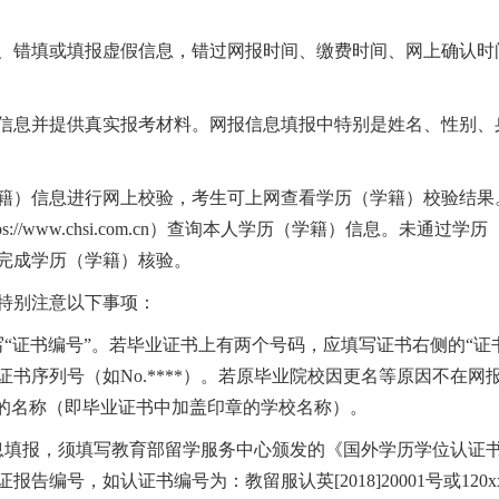
、错填或填报虚假信息，错过网报时间、缴费时间、网上确认时
信息并提供真实报考材料。网报信息填报中特别是姓名、性别、
籍）信息进行网上校验，考生可上网查看学历（学籍）校验结果
s://www.chsi.com.cn）查询本人学历（学籍）信息。未
完成学历（学籍）核验。
特别注意以下事项：
“证书编号”。若毕业证书上有两个号码，应填写证书右侧的“证书
书序列号（如No.****）。若原毕业院校因更名等原因不在
校的名称（即毕业证书中加盖印章的学校名称）。
息填报，须填写教育部留学服务中心颁发的《国外学历学位认证
编号，如认证书编号为：教留服认英[2018]20001号或120xx