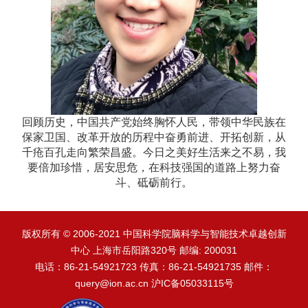
回顾历史，中国共产党始终胸怀人民，带领中华民族在
保家卫国、改革开放的历程中奋勇前进、开拓创新，从
千疮百孔走向繁荣昌盛。今日之美好生活来之不易，我
要倍加珍惜，居安思危，在科技强国的道路上努力奋
斗、砥砺前行。
版权所有 © 2006-2021 中国科学院脑科学与智能技术卓越创新
中心 上海市岳阳路320号 邮编: 200031
电话：86-21-54921723 传真：86-21-54921735 邮件：
query@ion.ac.cn 沪IC备05033115号