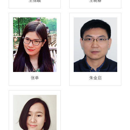
王倩颖
王晓春
张单
朱金启