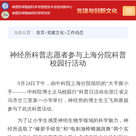
Tog
nav
当前位置：
首页
>
党建文化
>
工作动态
神经所科普志愿者参与上海分院科普
校园行活动
9
月
24
日下午，由中科院上海分院组织的
“
大手握小
手
———
中科院博士义乌校园行
”
科普日活动在浙江省义
乌市廿三里第一小学举行，神经所的博士生王飞和唐兢
参与了此次科普活动。
为了让小学生感受神经生物学领域的科学魅力，神
经所选取了
“
橡胶手错觉
”
和
“
电刺激蟑螂腿跳舞
”
两个实