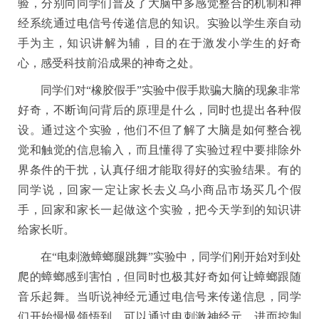
验，分别向同学们普及了大脑中多感觉整合的机制和神
经系统通过电信号传递信息的知识。实验以学生亲自动
手为主，知识讲解为辅，目的在于激发小学生的好奇
心，感受科技前沿成果的神奇之处。
同学们对
“
橡胶假手
”
实验中假手欺骗大脑的现象非常
好奇，不断询问背后的原理是什么，同时也提出各种假
设。通过这个实验，他们不但了解了大脑是如何整合视
觉和触觉的信息输入，而且懂得了实验过程中要排除外
界条件的干扰，认真仔细才能取得好的实验结果。有的
同学说，回家一定让家长去义乌小商品市场买几个假
手，回家和家长一起做这个实验，把今天学到的知识讲
给家长听。
在
“
电刺激蟑螂腿跳舞
”
实验中，同学们刚开始对到处
爬的蟑螂感到害怕，但同时也极其好奇如何让蟑螂跟随
音乐起舞。当听说神经元通过电信号来传递信息，同学
们开始慢慢领悟到，可以通过电刺激神经元，进而控制