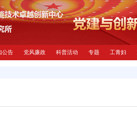
知公告
党风廉政
科普活动
专题
工青妇