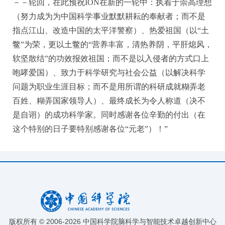
－－轮回，在此预祝ION在新的一轮中：执着于崇高理想
（努力成为为中国科学事业默默耕耘的奉献者；而不是
指点江山、改造中国的太平洋警察）、热爱祖国（以“土
鳖”为荣，更以土鳖的“营养丰富，清热养阴，平肝熄风，
软坚散结”的功效报效祖国；而不是以入侵者的方式口上
咆哮爱国）、致力于科学研究与社会公益（以解决科学
问题为职业生涯目标；而不是用所谓的科研成就糊弄老
百姓、糊弄国家领导人）、最终成长为令人称道（决不
是自诩）的成功科学家。同时感谢各位辛勤的付出（在
这个特别的日子要特别感谢各位“元老”）！”
版权所有 © 2006-
2026 中国科学院脑科学与智能技术卓越创新中心