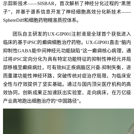
示踪新技术——
SISBAR
，首次解析了神经分化过程的“黑匣
子”，并基于谱系信息开发了神经细胞高效分化新技术——
SphereDiff
和细胞药物精准质控体系。
团队自主研发的
UX-GIP001
注射液是全球首个获批进入
临床的基于
iPSC
的癫痫细胞治疗药物。
UX-GIP001
直击“脑内
抑制性
GABA
能中间神经元功能缺陷”这一癫痫核心病理，通
过将
iPSC
定向分化为具有特定功能特征的抑制性神经元并局
部移植至癫痫病灶，可有效纠正疾病脑区兴奋
-
抑制失衡，进
而
重建
功能性神经环路，突破传统对症治疗局限，为临床安
全性与疗效提供了坚实基础。
通过与
国内
顶尖医疗机构
的高
效协同
，创新成果正加速跃出实验室、走向病床，在万亿级
产业高地跑出细胞治疗的“中国路径”。