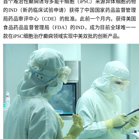
首个难治性癫痫诱导多能干细胞（
iPSC
）来源异体细胞药物
的
IND
（新药临床试验申请）获得了中国国家药品监督管理
局药品审评中心（
CDE
）的批准。此前一个月内，获得美国
食品药品监督管理局（
FDA
）的
IND
，成为目前全球唯一一
款在
iPSC
细胞治疗癫痫领域实现中美双批的创新产品。