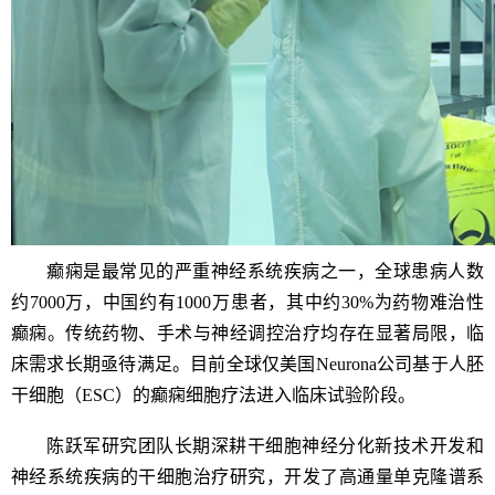
癫痫是最常见的严重神经系统疾病之一，全球患病人数
约
7000
万，中国约有
1000
万患者，其中约
30%
为药物难治性
癫痫。传统药物、手术与神经调控治疗均存在显著局限，临
床需求长期亟待满足。目前全球仅美国
Neurona
公司基于人胚
干细胞（
ESC
）的癫痫细胞疗法进入临床试验阶段。
陈跃军研究团队长期深耕干细胞神经分化新技术开发和
神经系统疾病的干细胞治疗研究，开发了高通量单克隆谱系