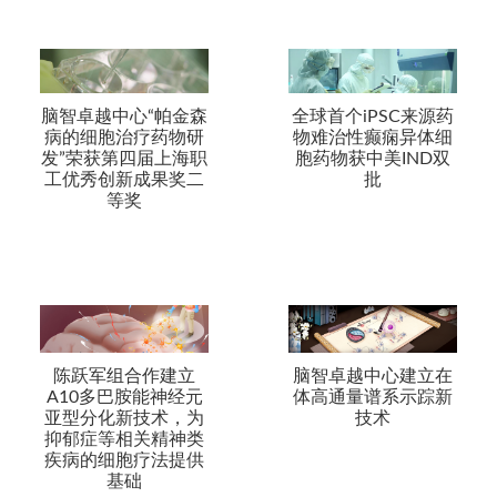
脑智卓越中心“帕金森
全球首个iPSC来源药
病的细胞治疗药物研
物难治性癫痫异体细
发”荣获第四届上海职
胞药物获中美IND双
工优秀创新成果奖二
批
等奖
陈跃军组合作建立
脑智卓越中心建立在
A10多巴胺能神经元
体高通量谱系示踪新
亚型分化新技术，为
技术
抑郁症等相关精神类
疾病的细胞疗法提供
基础