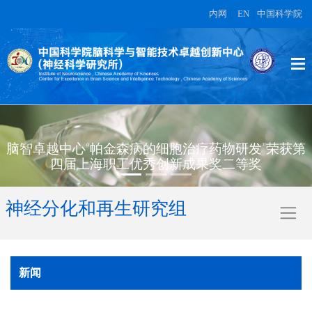
内网
|
EN
|
中国科学院
脑智卓越中心“帕金森病的细胞治疗药物研发”荣获第
四届上海职工优秀创新成果奖二等奖
神经分化和再生研究组
新闻