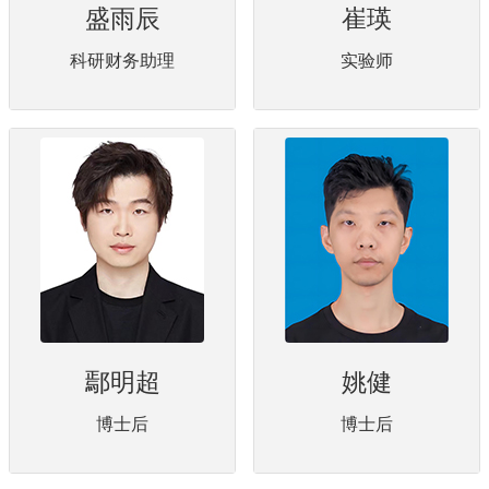
盛雨辰
崔瑛
科研财务助理
实验师
鄢明超
姚健
博士后
博士后