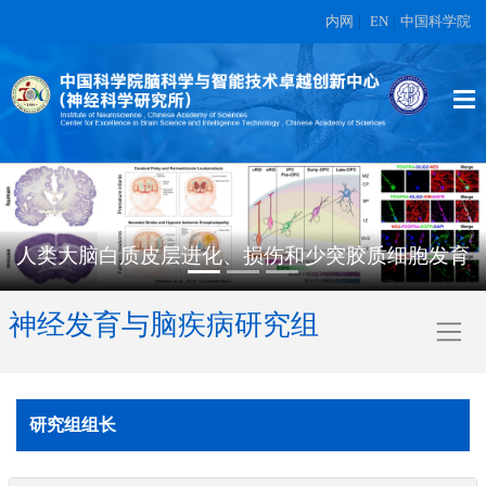
内网
|
EN
|
中国科学院
质皮层进化、损伤和少突胶质细胞发育
单细胞
神经发育与脑疾病研究组
研究组组长