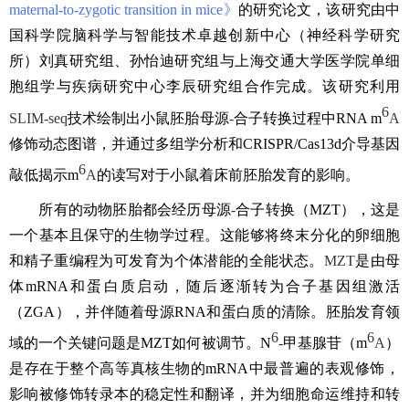
maternal-to-zygotic transition in mice
》
的研究论文，该研究由中
国科学院脑科学与智能技术卓越创新中心（神经科学研究
所）刘真研究组、孙怡迪研究组与上海交通大学医学院单细
胞组学
与疾病研究
中心李辰研究组合作完成。该研究利用
6
SLIM-seq
技术绘制出小鼠
胚胎
母源
-
合子转换过程中
RNA m
A
修饰动态图谱，并通过多组学分析和
CRISPR/Cas13d
介导基因
6
敲低揭示
m
A
的读写对于小鼠着床前胚胎发育的影响。
所有的动物胚胎都会经历
母源
-
合子转换（
MZT
）
，这
是
一个基本且保守的生物学过程。这能够将终末分化的卵细胞
和精子重编程为可发育为个体潜能的全能状态。
MZT
是由母
体
mRNA
和蛋白质启动，随后逐渐转为合子基因组激活
（
ZGA
），并伴随着母源
RNA
和蛋白质的清除。胚胎发育领
6
6
域的一个关键问题是
MZT
如何被调节。
N
-
甲基腺苷（
m
A
）
是存在于整个高等真核生物的
mRNA
中最普遍的表观修饰，
影响被修饰转录本的稳定性和翻译，并为细胞命运维持和转