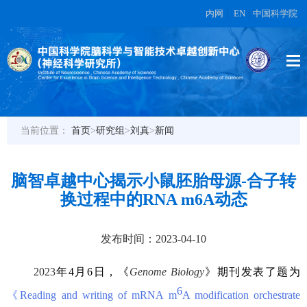
内网
|
EN
|
中国科学院
当前位置：
首页
>
研究组
>
刘真
>
新闻
脑智卓越中心揭示小鼠胚胎母源-合子转
换过程中的RNA m6A动态
发布时间：2023-04-10
2023
年
4
月
6
日，《
Genome Biology
》期刊发表了题为
6
《
Reading and writing of mRNA m
A modification orchestrate