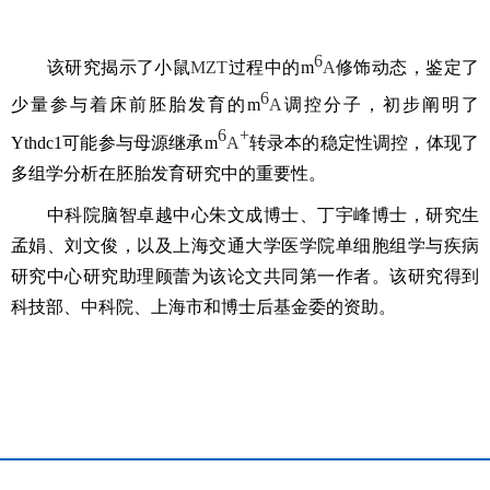
6
该研究揭示了小鼠
MZT
过程中的
m
A
修饰动态，鉴定了
6
少量参与着床前胚胎发育的
m
A
调控分子，初步阐明了
6
+
Ythdc1
可能参与母源继承
m
A
转录本的稳定性调控，体现了
多组学分析在胚胎发育研究中的重要性。
中科院脑智卓越中心朱文成博士、丁宇峰博士，研究生
孟娟、刘文俊，以及上海交通大学医学院单细胞组学
与疾病
研究
中心研究助理顾蕾为该论文共同第一作者。该研究得到
科技部、中科院、上海市和博士后基金委的资助。