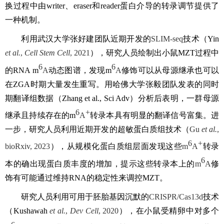
换过程中由
writer
、
eraser
和
reader
蛋白介导的转录调节提供了
一种机制。
利用武汉大学张好建团队近期开发的
SLIM-seq
技术（
Yin
et al.
,
Cell Stem Cell
, 2021
），研究人员绘制出小鼠
MZT
过程中
6
6
的
RNA m
A
动态图谱，发现
m
A
修饰可以从母源继承也可以
在
ZGA
时期大量发生重写。用哈佛大学张毅团队发表的同时
期翻译组数据（
Zhang et al., Sci Adv
）分析后表明，一群母源
6
+
继承且持续存在的
m
A
转录本具有明显的翻译信号富集。进
一步，研究人员利用近期开发的
超敏
蛋白质
组
技术（
Gu
et al.
,
6
+
bioRxiv, 2023
），从
规模化
蛋白
质组
层面发现这些
m
A
转录
6
本的确出现蛋白
质
丰度的增加，提示这些转录本上的
m
A
修
饰有可能通过维持
RNA
的稳定性来调控
MZT
。
研究人员利用可用于胚胎基因沉默的
CRISPR/Cas13d
技术
（
Kushawah
et al.
,
Dev Cell
, 2020
），在小鼠受精卵中对多个