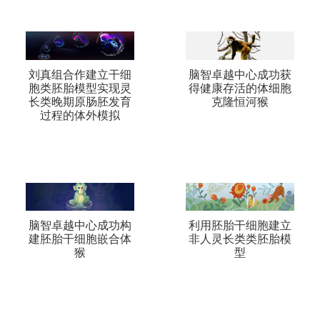
刘真组合作建立干细
脑智卓越中心成功获
胞类胚胎模型实现灵
得健康存活的体细胞
长类晚期原肠胚发育
克隆恒河猴
过程的体外模拟
脑智卓越中心成功构
利用胚胎干细胞建立
建胚胎干细胞嵌合体
非人灵长类类胚胎模
猴
型