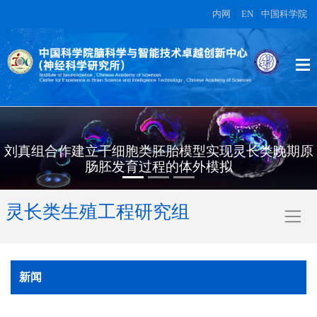
内网
|
EN
|
中国科学院
刘真组合作建立干细胞类胚胎模型实现灵长类晚期原
肠胚发育过程的体外模拟
灵长类生殖工程研究组
新闻