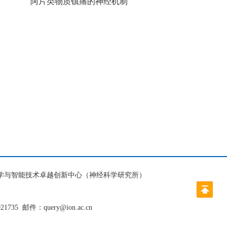
阿片类物质镇痛的神经机制
脑科学与智能技术卓越创新中心（神经科学研究所）
921735
邮件：query@ion.ac.cn